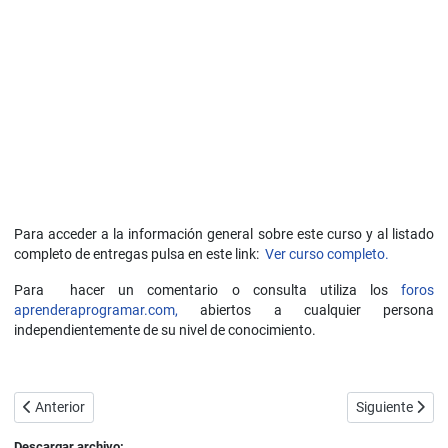
Para acceder a la información general sobre este curso y al listado
completo de entregas pulsa en este link:
Ver curso completo.
Para hacer un comentario o consulta utiliza los
foros
aprenderaprogramar.com,
abiertos a cualquier persona
independientemente de su nivel de conocimiento.
Artículo anterior: Ejemplo ejercicio resuelto con polimorfismo, sobr
Artículo siguie
Anterior
Siguiente
Descargar archivo: