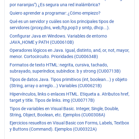
por naranjas") ¿Es segura una red inalámbrica?
Quiero aprender a programar: ¿Cómo empiezo?
Qué es un servidor y cuáles son los principales tipos de
servidores (proxy,dns, web,ftp,pop3 y smtp, dhcp...).
Configurar Java en Windows. Variables de entorno
JAVA_HOME y PATH (CU00610B)
Operadores lógicos en Java. Igual, distinto, and, or, not, mayor,
menor. Cortocircuito. Prioridades (CU00634B)
Formatos de texto HTML: negrita, cursiva, tachado,
subrayado, superíndice, subíndice. b y strong (CU00713B)
Tipos de datos Java. Tipos primitivos (int, boolean...) y objeto
(String, array o arreglo...) Variables (CU00621B)
Hipervínculos, links o enlaces HTML. Etiqueta a. Atributos href,
target y title. Tipos de links. img (CU00717B)
Tipos de variables en Visual Basic. Integer, Single, Double,
String, Object, Boolean, etc. Ejemplos (CU00308A)
Ejercicios resueltos en Visual Basic con Forms, Labels, Textbox
y Buttons (Command). Ejemplos (CU00322A)