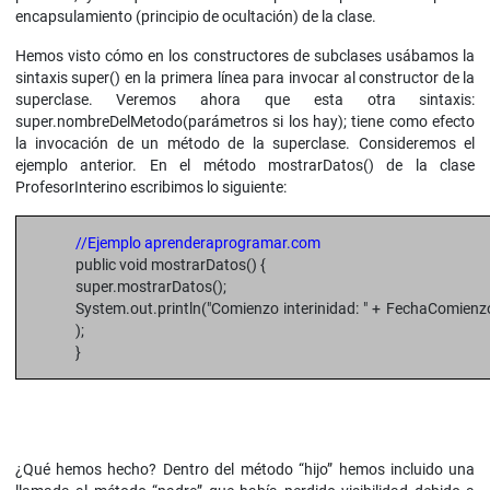
encapsulamiento (principio de ocultación) de la clase.
Hemos visto cómo en los constructores de subclases usábamos la
sintaxis super() en la primera línea para invocar al constructor de la
superclase. Veremos ahora que esta otra sintaxis:
super.nombreDelMetodo(parámetros si los hay); tiene como efecto
la invocación de un método de la superclase. Consideremos el
ejemplo anterior. En el método mostrarDatos() de la clase
ProfesorInterino escribimos lo siguiente:
//Ejemplo aprenderaprogramar.com
public void mostrarDatos() {
super.mostrarDatos();
System.out.println("Comienzo interinidad: " + FechaComienzo
);
}
¿Qué hemos hecho? Dentro del método “hijo” hemos incluido una