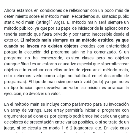
Ahora estamos en condiciones de reflexionar con un poco más de
detenimiento sobre el método main. Recordemos su sintaxis: public
static void main (String[ ] Args). El método main será siempre un
método público, ya que por su papel de iniciador de la aplicación no
tendría sentido que fuera privado y por tanto inaccesible desde el
exterior.
El método main siempre es un método estático, ya que
cuando se invoca no existen objetos
creados con anterioridad
porque la ejecución del programa aún no ha comenzado. Si un
programa no ha comenzado, existen clases pero no objetos
(aunque BlueJ es un entorno educativo especial que sí permite crear
objetos e interactuar con ellos antes de ejecutar el método main,
esto debemos verlo como algo no habitual en el desarrollo de
programas). El tipo de main siempre será void (nulo) ya que no es
un tipo función que devuelva un valor: su misión es arrancar la
ejecución, no devolver un valor.
En el método main se incluye como parámetro para su invocación
un array de Strings. Este array permitiría iniciar el programa con
argumentos adicionales: por ejemplo podríamos indicarle una gama
de colores de presentación entre varias posibles, o si se trata de un
juego, si se ejecuta en modo 1 ó 2 jugadores, etc. En este caso