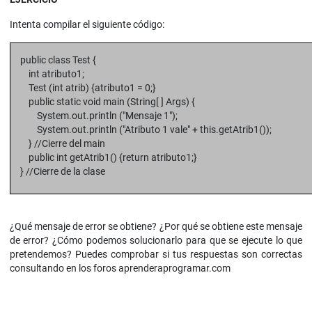
Intenta compilar el siguiente código:
public class Test {
int atributo1;
Test (int atrib) {atributo1 = 0;}
public static void main (String[ ] Args) {
System.out.println ("Mensaje 1");
System.out.println ("Atributo 1 vale" + this.getAtrib1());
} //Cierre del main
public int getAtrib1() {return atributo1;}
} //Cierre de la clase
¿Qué mensaje de error se obtiene? ¿Por qué se obtiene este mensaje
de error? ¿Cómo podemos solucionarlo para que se ejecute lo que
pretendemos? Puedes comprobar si tus respuestas son correctas
consultando en los foros aprenderaprogramar.com