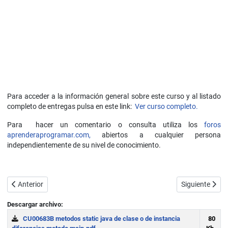
Para acceder a la información general sobre este curso y al listado
completo de entregas pulsa en este link:
Ver curso completo.
Para hacer un comentario o consulta utiliza los
foros
aprenderaprogramar.com,
abiertos a cualquier persona
independientemente de su nivel de conocimiento.
Artículo anterior: Enumerados como clases Enum en Java. Constructo
Artículo sigui
Anterior
Siguiente
Descargar archivo:
CU00683B metodos static java de clase o de instancia
80