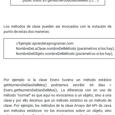
public static int getNumeroDeDiasDelMes () { … }
Los métodos de clase pueden ser invocados con la notación de
punto de estas dos maneras:
//Ejemplo aprenderaprogramar.com
NombreDeLaClase.nombreDelMétodo (parámetros si los hay);
NombreDelObjeto.nombreDelMétodo (parámetros si los hay);
Por ejemplo si la clase Enero tuviera un método estático
getNumeroDeDiasDelMes() podríamos escribir: int dias =
Enero.getNumeroDeDiasDelMes();. La diferencia con un uso de
método “normal” es que aquí no invocamos a un objeto, sino a una
clase y por ello decimos que un método estático es un método de
clase. Por ejemplo, los métodos de la clase Arrays del API de Java
son métodos estáticos: no los invocamos sobre un objeto, sino