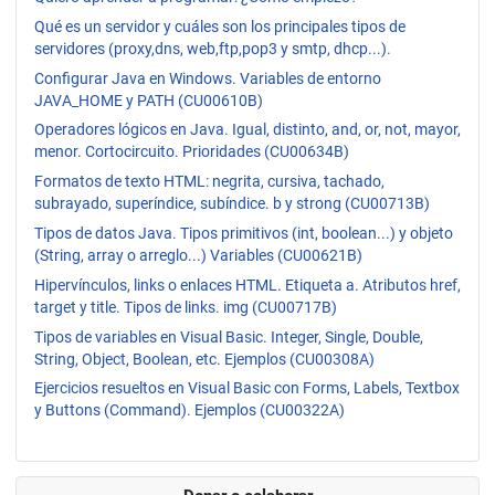
Qué es un servidor y cuáles son los principales tipos de
servidores (proxy,dns, web,ftp,pop3 y smtp, dhcp...).
Configurar Java en Windows. Variables de entorno
JAVA_HOME y PATH (CU00610B)
Operadores lógicos en Java. Igual, distinto, and, or, not, mayor,
menor. Cortocircuito. Prioridades (CU00634B)
Formatos de texto HTML: negrita, cursiva, tachado,
subrayado, superíndice, subíndice. b y strong (CU00713B)
Tipos de datos Java. Tipos primitivos (int, boolean...) y objeto
(String, array o arreglo...) Variables (CU00621B)
Hipervínculos, links o enlaces HTML. Etiqueta a. Atributos href,
target y title. Tipos de links. img (CU00717B)
Tipos de variables en Visual Basic. Integer, Single, Double,
String, Object, Boolean, etc. Ejemplos (CU00308A)
Ejercicios resueltos en Visual Basic con Forms, Labels, Textbox
y Buttons (Command). Ejemplos (CU00322A)