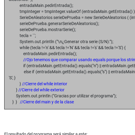
entradaMain.pedirEntrada();
tmpInteger = tmpInteger.valueOf (entradaMain.getEntrada() )
SerieDeAleatorios serieDePrueba = new SerieDeAleatorios ( (int
serieDePrueba.generarSerieDeAleatorios();
serieDePrueba.mostrarSerie();
tecla = ' ';
System.out.println ("\n¿Generar otra serie (S/N):");
while (tecla !='n' && tecla !='N' && tecla !='s' && tecla !='S') {
entradaMain.pedirEntrada();
//Ojo tenemos que comparar usando equals porque los string 
if (entradaMain.getEntrada().equals("n") || entradaMain.getEntrad
else if (entradaMain.getEntrada().equals("s") || entradaMain.get
'S'; }
}
//Cierre del while interior
}
//Cierre del while exterior
System.out.println ("Gracias por utilizar el programa");
} }
//Cierre del main y de la clase
El resultado del programa será similar a este: