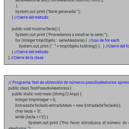
serieAleatoria.set(i, numAleatorio.nextInt(1000) );
}
System.out.print ("Serie generada! ");
}
//Cierre del método
public void mostrarSerie() {
System.out.print ("Procedemos a mostrar la serie: ");
for (Integer tmpObjeto : serieAleatoria) {
//Uso de for each
System.out.print (" " + tmpObjeto.toString() ); }
//Cierre del f
}
//Cierre del método
}
//Cierre de la clase
// Programa Test de obtención de números pseudoaleatorios apre
public class TestPseudoAleatorios {
public static void main (String [ ] Args) {
Integer tmpInteger = 0;
EntradaDeTeclado entradaMain = new EntradaDeTeclado();
char tecla = 'S';
while (tecla =='S') {
System.out.print ("Por favor introduzca el número de ele
aleatorios: ");