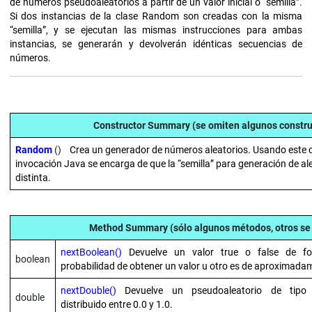
de números pseudoaleatorios a partir de un valor inicial o “semilla”.
Si dos instancias de la clase Random son creadas con la misma
“semilla”, y se ejecutan las mismas instrucciones para ambas
instancias, se generarán y devolverán idénticas secuencias de
números.
Constructor Summary (se omiten algunos constru
Random
()
Crea un generador de números aleatorios. Usando este c
invocación Java se encarga de que la “semilla” para generación de al
distinta.
Method Summary (sólo algunos métodos, otros se
nextBoolean()
Devuelve un valor true o false de fo
boolean
probabilidad de obtener un valor u otro es de aproximadam
nextDouble()
Devuelve un pseudoaleatorio de tipo
double
distribuido entre 0.0 y 1.0.