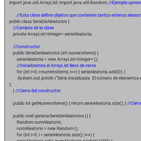
import java.util.ArrayList; import java.util.Random;
//Ejemplo apre
//Esta clase define objetos que contienen tantos enteros aleator
public class SerieDeAleatorios {
//Campos de la clase
private ArrayList<Integer> serieAleatoria;
//Constructor
public SerieDeAleatorios (int numeroItems) {
serieAleatoria = new ArrayList<Integer> ();
//Inicializamos el ArrayList lleno de ceros
for (int i=0; i<numeroItems; i++) { serieAleatoria.add(0); }
System.out.println ("Serie inicializada. El número de elementos en
);
}
//Cierre del constructor
public int getNumeroItems() { return serieAleatoria.size(); }
//Cierr
public void generarSerieDeAleatorios () {
Random numAleatorio;
numAleatorio = new Random ();
for (int i=0; i < serieAleatoria.size(); i++) {