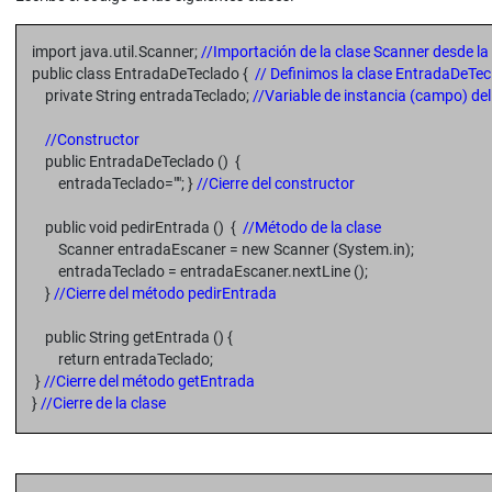
import java.util.Scanner;
//Importación de la clase Scanner desde la
public class EntradaDeTeclado {
// Definimos la clase EntradaDeT
private String entradaTeclado;
//Variable de instancia (campo) de
//Constructor
public EntradaDeTeclado () {
entradaTeclado=""; }
//Cierre del constructor
public void pedirEntrada () {
//Método de la clase
Scanner entradaEscaner = new Scanner (System.in);
entradaTeclado = entradaEscaner.nextLine ();
}
//Cierre del método pedirEntrada
public String getEntrada () {
return entradaTeclado;
}
//Cierre del método getEntrada
}
//Cierre de la clase