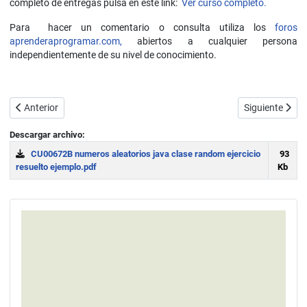
completo de entregas pulsa en este link:
Ver curso completo.
Para hacer un comentario o consulta utiliza los
foros
aprenderaprogramar.com,
abiertos a cualquier persona
independientemente de su nivel de conocimiento.
Artículo anterior: Métodos get y remove de ArrayList Java. Tipo requ
Artículo siguie
Anterior
Siguiente
Descargar archivo:
CU00672B numeros aleatorios java clase random ejercicio
93
resuelto ejemplo.pdf
Kb
Download