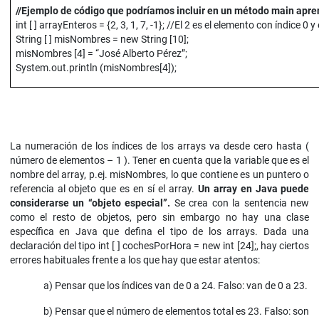
//Ejemplo de código que podríamos incluir en un método main ap
int [ ] arrayEnteros = {2, 3, 1, 7, -1}; //El 2 es el elemento con índice 0 y
String [ ] misNombres = new String [10];
misNombres [4] = “José Alberto Pérez”;
System.out.println (misNombres[4]);
La numeración de los índices de los arrays va desde cero hasta (
número de elementos – 1 ). Tener en cuenta que la variable que es el
nombre del array, p.ej. misNombres, lo que contiene es un puntero o
referencia al objeto que es en sí el array.
Un array en Java puede
considerarse un “objeto especial”.
Se crea con la sentencia new
como el resto de objetos, pero sin embargo no hay una clase
específica en Java que defina el tipo de los arrays. Dada una
declaración del tipo int [ ] cochesPorHora = new int [24];, hay ciertos
errores habituales frente a los que hay que estar atentos:
a) Pensar que los índices van de 0 a 24. Falso: van de 0 a 23.
b) Pensar que el número de elementos total es 23. Falso: son