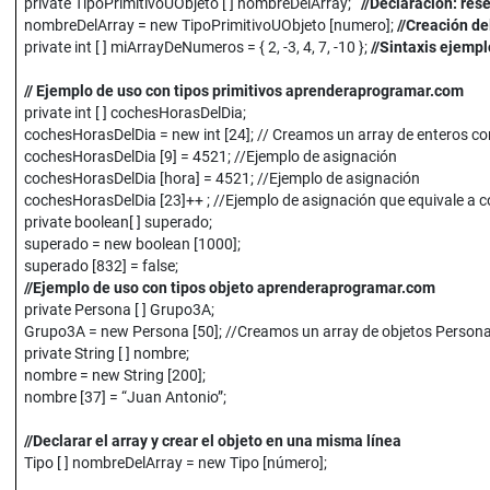
private TipoPrimitivoUObjeto [ ] nombreDelArray;
//Declaración: re
nombreDelArray = new TipoPrimitivoUObjeto [numero];
//Creación de
private int [ ] miArrayDeNumeros = { 2, -3, 4, 7, -10 };
//Sintaxis ejempl
// Ejemplo de uso con tipos primitivos aprenderaprogramar.com
private int [ ] cochesHorasDelDia;
cochesHorasDelDia = new int [24]; // Creamos un array de enteros con 
cochesHorasDelDia [9] = 4521; //Ejemplo de asignación
cochesHorasDelDia [hora] = 4521; //Ejemplo de asignación
cochesHorasDelDia [23]++ ; //Ejemplo de asignación que equivale a 
private boolean[ ] superado;
superado = new boolean [1000];
superado [832] = false;
//Ejemplo de uso con tipos objeto aprenderaprogramar.com
private Persona [ ] Grupo3A;
Grupo3A = new Persona [50]; //Creamos un array de objetos Persona co
private String [ ] nombre;
nombre = new String [200];
nombre [37] = “Juan Antonio”;
//Declarar el array y crear el objeto en una misma línea
Tipo [ ] nombreDelArray = new Tipo [número];