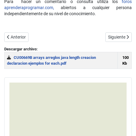
Para hacer un comentario o consulta utiliza los
foros
aprenderaprogramar.com,
abiertos a cualquier persona
independientemente de su nivel de conocimiento.
Artículo anterior: Objetos null en Java. Error java.lang.NullPointe
Artículo sigui
Anterior
Siguiente
Descargar archivo:
CU00669B arrays arreglos java length creacion
100
declaracion ejemplos for each.pdf
Kb
Download