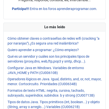
Pregunta, responde, consulta, lee, intercambia...
Participa!!!
Entra en los foros aprenderaprogramar.com.
Lo más leído
Cómo obtener claves o contraseñas de redes wifi (cracking "a
por naranjas") ¿Es segura una red inalámbrica?
Quiero aprender a programar: ¿Cómo empiezo?
Qué es un servidor y cuáles son los principales tipos de
servidores (proxy,dns, web,ftp,pop3 y smtp, dhcp...).
Configurar Java en Windows. Variables de entorno
JAVA_HOME y PATH (CU00610B)
Operadores lógicos en Java. Igual, distinto, and, or, not, mayor,
menor. Cortocircuito. Prioridades (CU00634B)
Formatos de texto HTML: negrita, cursiva, tachado,
subrayado, superíndice, subíndice. b y strong (CU00713B)
Tipos de datos Java. Tipos primitivos (int, boolean...) y objeto
(String, array o arreglo...) Variables (CU00621B)