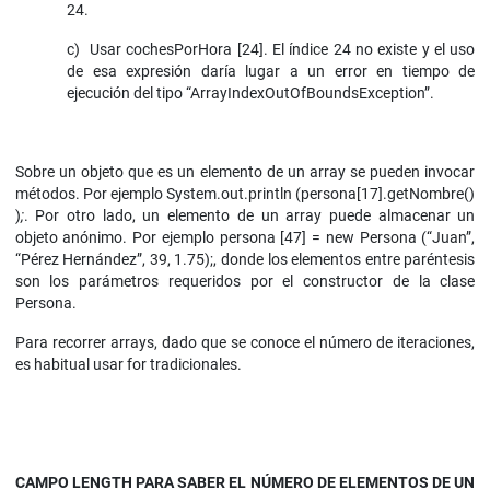
24.
c) Usar cochesPorHora [24]. El índice 24 no existe y el uso
de esa expresión daría lugar a un error en tiempo de
ejecución del tipo “ArrayIndexOutOfBoundsException”.
Sobre un objeto que es un elemento de un array se pueden invocar
métodos. Por ejemplo System.out.println (persona[17].getNombre()
)
;
. Por otro lado, un elemento de un array puede almacenar un
objeto anónimo. Por ejemplo persona [47] = new Persona (“Juan”,
“Pérez Hernández”, 39, 1.75);, donde los elementos entre paréntesis
son los parámetros requeridos por el constructor de la clase
Persona.
Para recorrer arrays, dado que se conoce el número de iteraciones,
es habitual usar for tradicionales.
CAMPO LENGTH PARA SABER EL NÚMERO DE ELEMENTOS DE UN