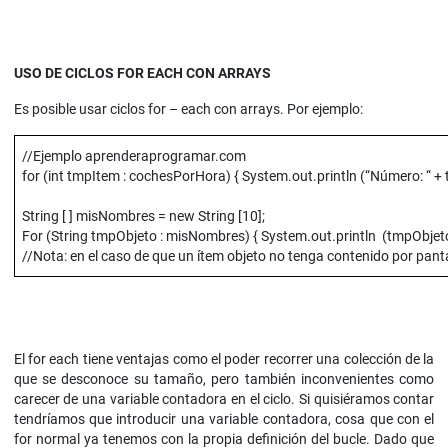
USO DE CICLOS FOR EACH CON ARRAYS
Es posible usar ciclos for – each con arrays. Por ejemplo:
//Ejemplo aprenderaprogramar.com
for (int tmpItem : cochesPorHora) { System.out.println (“Número: “ + 
String [ ] misNombres = new String [10];
For (String tmpObjeto : misNombres) { System.out.println (tmpObjeto
//Nota: en el caso de que un ítem objeto no tenga contenido por panta
El for each tiene ventajas como el poder recorrer una colección de la
que se desconoce su tamaño, pero también inconvenientes como
carecer de una variable contadora en el ciclo. Si quisiéramos contar
tendríamos que introducir una variable contadora, cosa que con el
for normal ya tenemos con la propia definición del bucle. Dado que