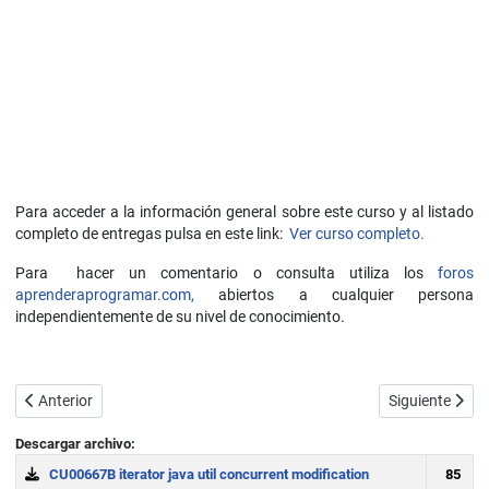
Para acceder a la información general sobre este curso y al listado
completo de entregas pulsa en este link:
Ver curso completo.
Para hacer un comentario o consulta utiliza los
foros
aprenderaprogramar.com,
abiertos a cualquier persona
independientemente de su nivel de conocimiento.
Artículo anterior: El for extendido o bucles for each en Java. Ventaja
Artículo sigui
Anterior
Siguiente
Descargar archivo:
CU00667B iterator java util concurrent modification
85