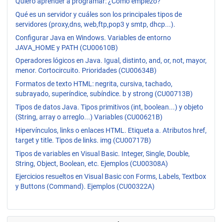
Quiero aprender a programar: ¿Cómo empiezo?
Qué es un servidor y cuáles son los principales tipos de
servidores (proxy,dns, web,ftp,pop3 y smtp, dhcp...).
Configurar Java en Windows. Variables de entorno
JAVA_HOME y PATH (CU00610B)
Operadores lógicos en Java. Igual, distinto, and, or, not, mayor,
menor. Cortocircuito. Prioridades (CU00634B)
Formatos de texto HTML: negrita, cursiva, tachado,
subrayado, superíndice, subíndice. b y strong (CU00713B)
Tipos de datos Java. Tipos primitivos (int, boolean...) y objeto
(String, array o arreglo...) Variables (CU00621B)
Hipervínculos, links o enlaces HTML. Etiqueta a. Atributos href,
target y title. Tipos de links. img (CU00717B)
Tipos de variables en Visual Basic. Integer, Single, Double,
String, Object, Boolean, etc. Ejemplos (CU00308A)
Ejercicios resueltos en Visual Basic con Forms, Labels, Textbox
y Buttons (Command). Ejemplos (CU00322A)