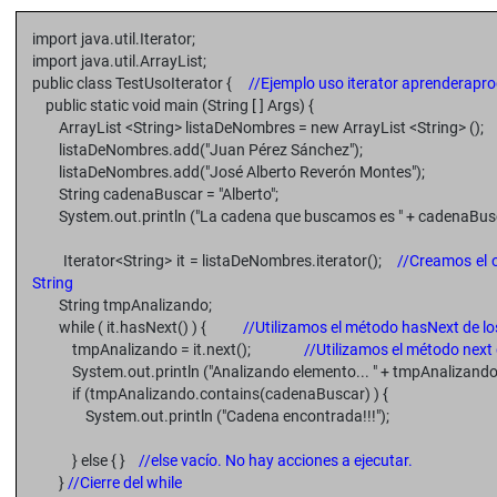
import java.util.Iterator;
import java.util.ArrayList;
public class TestUsoIterator {
//Ejemplo uso iterator aprenderap
public static void main (String [ ] Args) {
ArrayList <String> listaDeNombres = new ArrayList <String> ();
listaDeNombres.add("Juan Pérez Sánchez");
listaDeNombres.add("José Alberto Reverón Montes");
String cadenaBuscar = "Alberto";
System.out.println ("La cadena que buscamos es " + cadenaBusc
Iterator<String> it = listaDeNombres.iterator();
//Creamos el o
String
String tmpAnalizando;
while ( it.hasNext() ) {
//Utilizamos el método hasNext de los
tmpAnalizando = it.next();
//Utilizamos el método next d
System.out.println ("Analizando elemento... " + tmpAnalizando
if (tmpAnalizando.contains(cadenaBuscar) ) {
System.out.println ("Cadena encontrada!!!");
} else { }
//else vacío. No hay acciones a ejecutar.
}
//Cierre del while