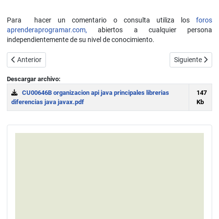
Para hacer un comentario o consulta utiliza los
foros
aprenderaprogramar.com,
abiertos a cualquier persona
independientemente de su nivel de conocimiento.
Artículo anterior: Qué es y para qué sirve el API de Java. Librerías 
Artículo sigui
Anterior
Siguiente
Descargar archivo:
CU00646B organizacion api java principales librerias
147
diferencias java javax.pdf
Kb
Download