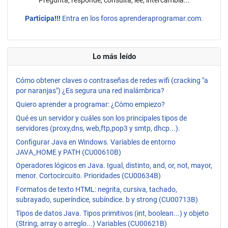
Pregunta, responde, consulta, lee, intercambia...
Participa!!!
Entra en los foros aprenderaprogramar.com.
Lo más leído
Cómo obtener claves o contraseñas de redes wifi (cracking "a
por naranjas") ¿Es segura una red inalámbrica?
Quiero aprender a programar: ¿Cómo empiezo?
Qué es un servidor y cuáles son los principales tipos de
servidores (proxy,dns, web,ftp,pop3 y smtp, dhcp...).
Configurar Java en Windows. Variables de entorno
JAVA_HOME y PATH (CU00610B)
Operadores lógicos en Java. Igual, distinto, and, or, not, mayor,
menor. Cortocircuito. Prioridades (CU00634B)
Formatos de texto HTML: negrita, cursiva, tachado,
subrayado, superíndice, subíndice. b y strong (CU00713B)
Tipos de datos Java. Tipos primitivos (int, boolean...) y objeto
(String, array o arreglo...) Variables (CU00621B)