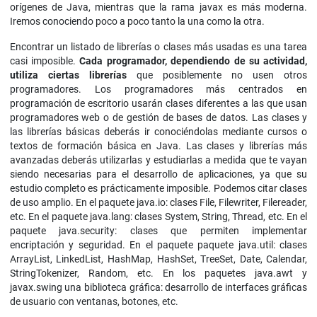
orígenes de Java, mientras que la rama javax es más moderna.
Iremos conociendo poco a poco tanto la una como la otra.
Encontrar un listado de librerías o clases más usadas es una tarea
casi imposible.
Cada programador, dependiendo de su actividad,
utiliza ciertas librerías
que posiblemente no usen otros
programadores. Los programadores más centrados en
programación de escritorio usarán clases diferentes a las que usan
programadores web o de gestión de bases de datos. Las clases y
las librerías básicas deberás ir conociéndolas mediante cursos o
textos de formación básica en Java. Las clases y librerías más
avanzadas deberás utilizarlas y estudiarlas a medida que te vayan
siendo necesarias para el desarrollo de aplicaciones, ya que su
estudio completo es prácticamente imposible. Podemos citar clases
de uso amplio. En el paquete java.io: clases File, Filewriter, Filereader,
etc. En el paquete java.lang: clases System, String, Thread, etc. En el
paquete java.security: clases que permiten implementar
encriptación y seguridad. En el paquete paquete java.util: clases
ArrayList, LinkedList, HashMap, HashSet, TreeSet, Date, Calendar,
StringTokenizer, Random, etc. En los paquetes java.awt y
javax.swing una biblioteca gráfica: desarrollo de interfaces gráficas
de usuario con ventanas, botones, etc.