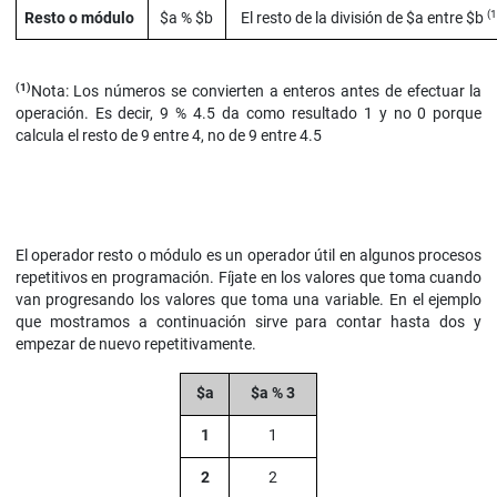
(1
Resto o módulo
$a % $b
El resto de la división de $a entre $b
(1)
Nota: Los números se convierten a enteros antes de efectuar la
operación. Es decir, 9 % 4.5 da como resultado 1 y no 0 porque
calcula el resto de 9 entre 4, no de 9 entre 4.5
El operador resto o módulo es un operador útil en algunos procesos
repetitivos en programación. Fíjate en los valores que toma cuando
van progresando los valores que toma una variable. En el ejemplo
que mostramos a continuación sirve para contar hasta dos y
empezar de nuevo repetitivamente.
$a
$a % 3
1
1
2
2