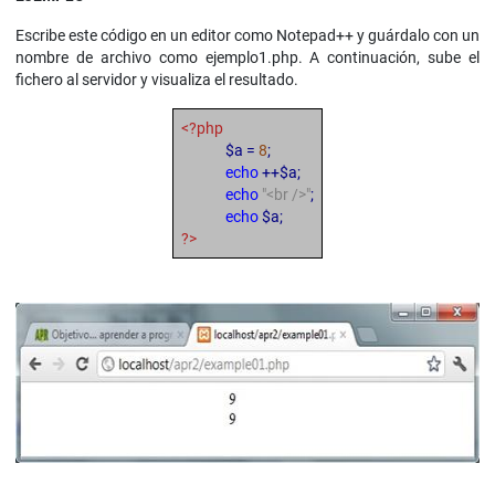
Escribe este código en un editor como Notepad++ y guárdalo con un
nombre de archivo como ejemplo1.php. A continuación, sube el
fichero al servidor y visualiza el resultado.
<?php
$a =
8
;
echo
++$a;
echo
"<br />"
;
echo
$a;
?>