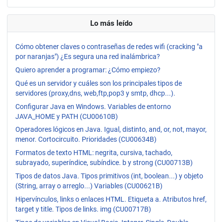
Lo más leído
Cómo obtener claves o contraseñas de redes wifi (cracking "a
por naranjas") ¿Es segura una red inalámbrica?
Quiero aprender a programar: ¿Cómo empiezo?
Qué es un servidor y cuáles son los principales tipos de
servidores (proxy,dns, web,ftp,pop3 y smtp, dhcp...).
Configurar Java en Windows. Variables de entorno
JAVA_HOME y PATH (CU00610B)
Operadores lógicos en Java. Igual, distinto, and, or, not, mayor,
menor. Cortocircuito. Prioridades (CU00634B)
Formatos de texto HTML: negrita, cursiva, tachado,
subrayado, superíndice, subíndice. b y strong (CU00713B)
Tipos de datos Java. Tipos primitivos (int, boolean...) y objeto
(String, array o arreglo...) Variables (CU00621B)
Hipervínculos, links o enlaces HTML. Etiqueta a. Atributos href,
target y title. Tipos de links. img (CU00717B)