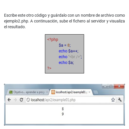
Escribe este otro código y guárdalo con un nombre de archivo como
ejemplo2.php. A continuación, sube el fichero al servidor y visualiza
el resultado.
<?php
$a =
8
;
echo
$a++;
echo
"<br />"
;
echo
$a;
?>