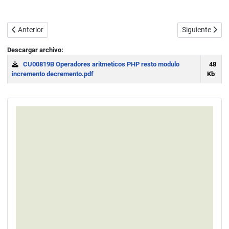
Artículo anterior: Operadores lógicos en PHP. Igual, distinto, and, or
Artículo sigui
Anterior
Siguiente
Descargar archivo:
CU00819B Operadores aritmeticos PHP resto modulo
48
incremento decremento.pdf
Kb
Download