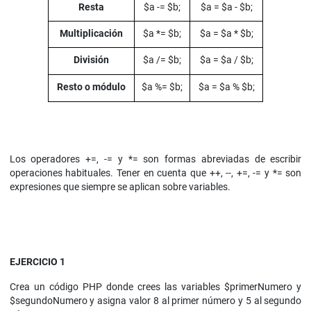
Resta
$a -= $b;
$a = $a - $b;
Multiplicación
$a *= $b;
$a = $a * $b;
División
$a /= $b;
$a = $a / $b;
Resto o módulo
$a %= $b;
$a = $a % $b;
Los operadores +=, -= y *= son formas abreviadas de escribir
operaciones habituales. Tener en cuenta que ++, --, +=, -= y *= son
expresiones que siempre se aplican sobre variables.
EJERCICIO 1
Crea un código PHP donde crees las variables $primerNumero y
$segundoNumero y asigna valor 8 al primer número y 5 al segundo