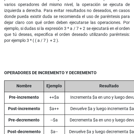
varios operadores del mismo nivel, la operación se ejecuta de
izquierda a derecha. Para evitar resultados no deseados, en casos
donde pueda existir duda se recomienda el uso de paréntesis para
dejar claro con qué orden deben ejecutarse las operaciones. Por
ejemplo, si dudas si la expresión 3 * a / 7 + 2 se ejecutará en el orden
que tú deseas, especifica el orden deseado utilizando paréntesis:
por ejemplo 3 * ( ( a / 7 ) + 2 ).
OPERADORES DE INCREMENTO Y DECREMENTO
Nombre
Ejemplo
Resultado
Pre-incremento
++$a
Incrementa $a en uno y luego devu
Post-incremento
$a++
Devuelve $a y luego incrementa $a
Pre-decremento
--$a
Decrementa $a en uno y luego dev
Post-decremento
$a--
Devuelve $a y luego decrementa $a