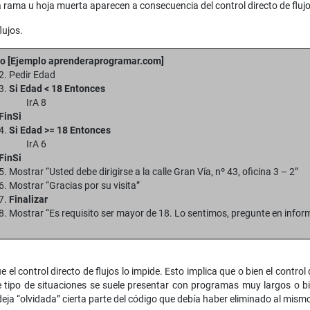
 rama u hoja muerta aparecen a consecuencia del control directo de flu
lujos.
cio [Ejemplo aprenderaprogramar.com]
2. Pedir Edad
3.
Si Edad < 18 Entonces
IrA 8
FinSi
4.
Si Edad >= 18 Entonces
IrA 6
FinSi
5. Mostrar “Usted debe dirigirse a la calle Gran Vía, nº 43, oficina 3 – 2”
6. Mostrar “Gracias por su visita”
7.
Finalizar
8. Mostrar “Es requisito ser mayor de 18. Lo sentimos, pregunte en infor
 el control directo de flujos lo impide. Esto implica que o bien el control 
Este tipo de situaciones se suele presentar con programas muy largos o
eja “olvidada” cierta parte del código que debía haber eliminado al mism