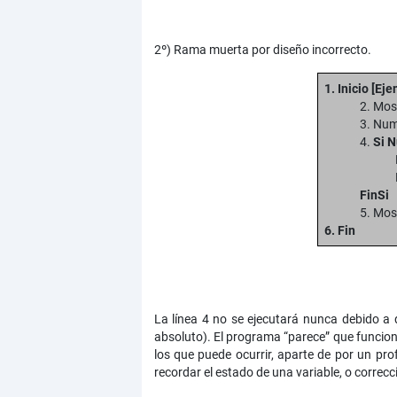
2º) Rama muerta por diseño incorrecto.
1. Inicio
[Eje
2. Mos
3. Nu
4.
Si N
FinSi
5. Mos
6. Fin
La línea 4 no se ejecutará nunca debido a 
absoluto). El programa “parece” que funcio
los que puede ocurrir, aparte de por un pr
recordar el estado de una variable, o correc