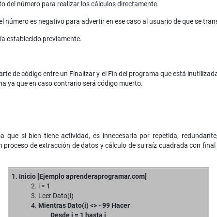
o del número para realizar los cálculos directamente.
 el número es negativo para advertir en ese caso al usuario de que se tra
bía establecido previamente.
e de código entre un Finalizar y el Fin del programa que está inutilizada
ama ya que en caso contrario será código muerto.
 que si bien tiene actividad, es innecesaria por repetida, redundant
n proceso de extracción de datos y cálculo de su raíz cuadrada con final
1. Inicio
[Ejemplo aprenderaprogramar.com]
2. i = 1
3. Leer Dato(i)
4.
Mientras Dato(i) <> - 99 Hacer
Desde j = 1 hasta i