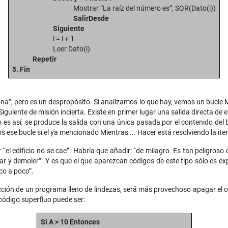
Mostrar “La raíz del número es”, SQR(Dato(i))
SalirDesde
Siguiente
i = i + 1
Leer Dato(i)
Repetir
5. Fin
a”, pero es un despropósito. Si analizamos lo que hay, vemos un bucle Mi
 Siguiente de misión incierta. Existe en primer lugar una salida directa de 
 es así, se produce la salida con una única pasada por el contenido del
 ese bucle si el ya mencionado Mientras ... Hacer está resolviendo la it
 “el edificio no se cae”. Habría que añadir: “de milagro. Es tan peligroso 
ntar y demoler”. Y es que el que aparezcan códigos de este tipo sólo es 
co a poco”.
ección de un programa lleno de lindezas, será más provechoso apagar el
código superfluo puede ser:
Si A > 10 Entonces