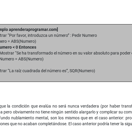
mplo aprenderaprogramar.com]
trar “Por favor, introduzca un número” : Pedir Numero
mero = ABS(Numero)
umero < 0 Entonces
Mostrar “Se ha transformado el número en su valor absoluto para poder 
Numero = ABS(Numero)
trar “La raíz cuadrada del número es”, SQR(Numero)
que la condición que evalúa no será nunca verdadera (por haber trans
na pero obviamente no tiene ningún sentido alargarlo y complicar su co
ofundo nublamiento mental, son los mismos que en el caso anterior: prog
ciones que no acaban completándose. El caso anterior podría tener la sigu