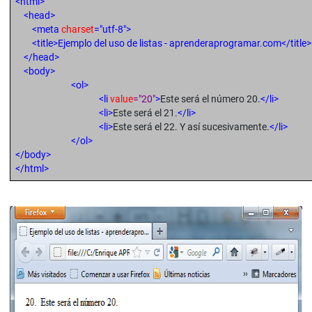
<html>
<head>
<meta
charset
="utf-8">
<title>
Ejemplo del uso de listas - aprenderaprogramar.com
</title>
</head>
<body>
<ol>
<li
value
="20"
>
Este será el número 20.
</li>
<li
>
Este será el 21.
</li>
<li
>
Este será el 22. Y así sucesivamente.
</li>
</ol>
</body>
</html>