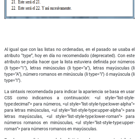
Al igual que con las listas no ordenadas, en el pasado se usaba el
atributo “type”, hoy en día no recomendado (deprecated). Con este
atributo se podía hacer que la lista estuviera definida por números
(li type="1"), letras minúsculas (li type="a"), letras mayúsculas (li
type="A"), número romanos en minúscula (li type="i") ó mayúscula (li
type="I").
La sintaxis recomendada para indicar la apariencia se basa en usar
CSS como indicamos a continuación: <ul style="list-style-
type:decimal"> para números, <ul style="list-style-type:lower-alpha">
para letras minúsculas, <ul style="list-style-type:upper-alpha"> para
letras mayúsculas, <ul style="list-style-type:lower-roman"> para
números romanos en minúsculas, <ul style="list-style-type:upper-
roman"> para números romanos en mayúsculas.