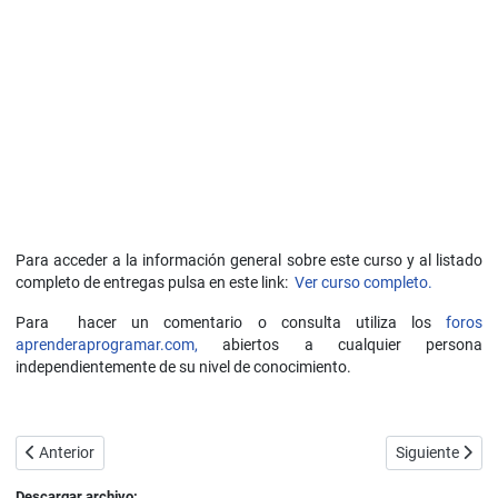
Para acceder a la información general sobre este curso y al listado
completo de entregas pulsa en este link:
Ver curso completo.
Para hacer un comentario o consulta utiliza los
foros
aprenderaprogramar.com,
abiertos a cualquier persona
independientemente de su nivel de conocimiento.
Artículo anterior: Hipervínculos, links o enlaces HTML. Etiqueta a. Atri
Artículo siguie
Anterior
Siguiente
Descargar archivo: