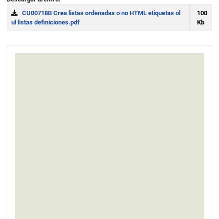
CU00718B Crea listas ordenadas o no HTML etiquetas ol
100
ul listas definiciones.pdf
Kb
Download