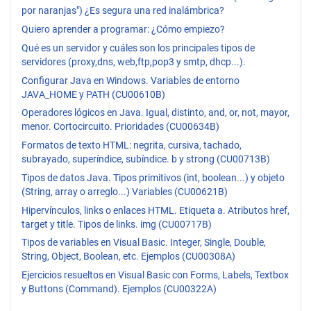
por naranjas") ¿Es segura una red inalámbrica?
Quiero aprender a programar: ¿Cómo empiezo?
Qué es un servidor y cuáles son los principales tipos de
servidores (proxy,dns, web,ftp,pop3 y smtp, dhcp...).
Configurar Java en Windows. Variables de entorno
JAVA_HOME y PATH (CU00610B)
Operadores lógicos en Java. Igual, distinto, and, or, not, mayor,
menor. Cortocircuito. Prioridades (CU00634B)
Formatos de texto HTML: negrita, cursiva, tachado,
subrayado, superíndice, subíndice. b y strong (CU00713B)
Tipos de datos Java. Tipos primitivos (int, boolean...) y objeto
(String, array o arreglo...) Variables (CU00621B)
Hipervínculos, links o enlaces HTML. Etiqueta a. Atributos href,
target y title. Tipos de links. img (CU00717B)
Tipos de variables en Visual Basic. Integer, Single, Double,
String, Object, Boolean, etc. Ejemplos (CU00308A)
Ejercicios resueltos en Visual Basic con Forms, Labels, Textbox
y Buttons (Command). Ejemplos (CU00322A)