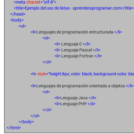
<meta
charset
="utf-8">
<title>
Ejemplo del uso de listas - aprenderaprogramar.com
</title>
</head>
<body>
<ul>
<li>
Lenguajes de programación estructurada
</li>
<ol>
<li>
Lenguaje C
</li>
<li>
Lenguaje Pascal
</li>
<li>
Lenguaje Fortran
</li>
</ol>
<hr
style
="height:8px; color: black; background-color: bla
<li>
Lenguajes de programación orientada a objetos
</li>
<ol>
<li>
Lenguaje Java
</li>
<li>
Lenguaje PHP
</li>
</ol>
</ul>
</body>
</html>