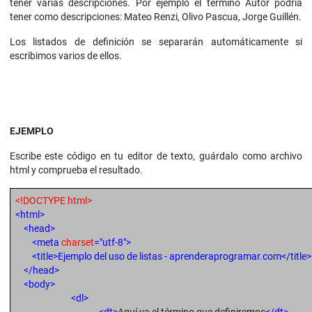
tener varias descripciones. Por ejemplo el término Autor podría
tener como descripciones: Mateo Renzi, Olivo Pascua, Jorge Guillén.
Los listados de definición se separarán automáticamente si
escribimos varios de ellos.
EJEMPLO
Escribe este código en tu editor de texto, guárdalo como archivo
html y comprueba el resultado.
<!DOCTYPE html>
<html>
<head>
<meta
charset
="utf-8">
<title>
Ejemplo del uso de listas - aprenderaprogramar.com
</title>
</head>
<body>
<dl>