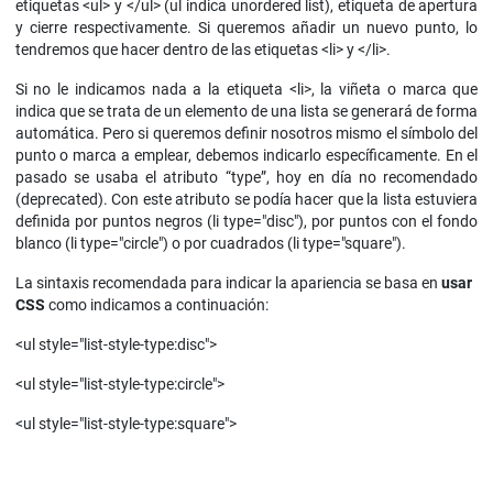
etiquetas <ul> y </ul> (ul indica unordered list), etiqueta de apertura
y cierre respectivamente. Si queremos añadir un nuevo punto, lo
tendremos que hacer dentro de las etiquetas <li> y </li>.
Si no le indicamos nada a la etiqueta <li>, la viñeta o marca que
indica que se trata de un elemento de una lista se generará de forma
automática. Pero si queremos definir nosotros mismo el símbolo del
punto o marca a emplear, debemos indicarlo específicamente. En el
pasado se usaba el atributo “type”, hoy en día no recomendado
(deprecated). Con este atributo se podía hacer que la lista estuviera
definida por puntos negros (li type="disc"), por puntos con el fondo
blanco (li type="circle") o por cuadrados (li type="square").
La sintaxis recomendada para indicar la apariencia se basa en
usar
CSS
como indicamos a continuación:
<ul style="list-style-type:disc">
<ul style="list-style-type:circle">
<ul style="list-style-type:square">