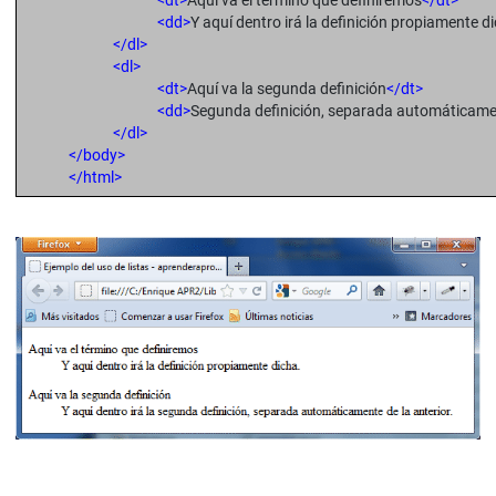
<dt>
Aquí va el término que definiremos
</dt>
<dd>
Y aquí dentro irá la definición propiamente d
</dl>
<dl>
<dt>
Aquí va la segunda definición
</dt>
<dd>
Segunda definición, separada automáticament
</dl>
</body>
</html>