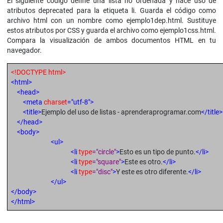
El siguiente código define una lista no ordenada y hace uso de
atributos deprecated para la etiqueta li. Guarda el código como
archivo html con un nombre como ejemplo1dep.html. Sustituye
estos atributos por CSS y guarda el archivo como ejemplo1css.html.
Compara la visualización de ambos documentos HTML en tu
navegador.
<!DOCTYPE html>
<html>
<head>
<meta
charset
="utf-8">
<title>
Ejemplo del uso de listas - aprenderaprogramar.com
</title>
</head>
<body>
<ul>
<li
type
="circle"
>
Esto es un tipo de punto.
</li>
<li
type
="square"
>
Este es otro.
</li>
<li
type
="disc"
>
Y este es otro diferente.
</li>
</ul>
</body>
</html>