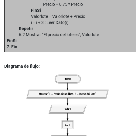
Precio = 0,75 * Precio
FinSi
Valorlote = Valorlote + Precio
i = i + 3 : Leer Dato(i)
Repetir
6.2 Mostrar “El precio del lote es”, Valorlote
FinSi
7. Fin
Diagrama de flujo: