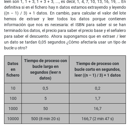
leen son 1, 1 + 3, 1 + 3 + 3, ..., es decir, 1, 4, 7, 10, 13, 16, 19, … En
definitiva si en el fichero hay n datos estamos extrayendo y leyendo
((n – 1) / 3) + 1 datos. En cambio, para calcular el valor del lote
hemos de extraer y leer todos los datos porque contienen
información que nos es necesaria: el ISBN para saber si se han
terminado los datos, el precio para saber el precio base y el señalero
para saber el descuento. Ahora supongamos que en extraer / leer
un dato se tardan 0,05 segundos ¿Cómo afectaría usar un tipo de
bucle u otro?
Tiempo de proceso con
Datos
Tiempo de proceso con
bucle largo en
en
bucle corto en segundos,
segundos (leer n
fichero
leer ((n – 1) / 3) + 1 datos
datos)
10
0,5
0,2
100
5
1,7
1000
50
16,7
10000
500 (8 min 20 s)
166,7 (2 min 47 s)