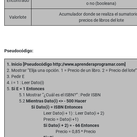
Encontrado
o no (booleana)
Acumulador donde se realiza el sumatori
Valorlote
precios de libros del lote
Pseudocódigo:
1. Inicio
[Pseudocódigo http://www.aprenderaprogramar.com]
2. Mostrar “Elija una opción. 1 = Precio de un libro. 2 = Precio del lote”
3. Pedir E
4. i = 1 : Leer Dato(i)
5.
Si E = 1 Entonces
5.1 Mostrar “¿Cuál es el ISBN?” : Pedir ISBN
5.2
Mientras Dato(i) <> - 500 Hacer
Si Dato(i) = ISBN Entonces
Leer Dato(i + 1) : Leer Dato(i + 2)
Precio = Dato(i +1)
Si Dato(i + 2) = - 66 Entonces
Precio = 0,85 * Precio