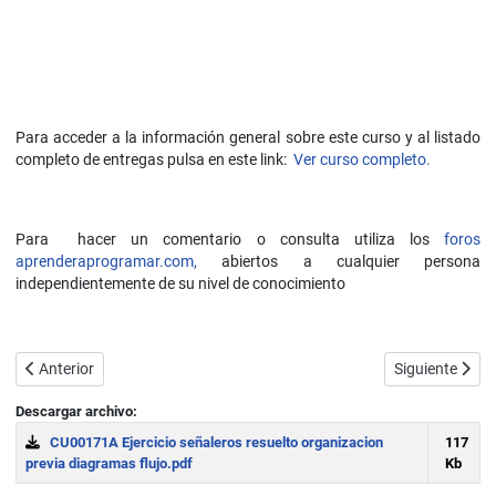
Para acceder a la información general sobre este curso y al listado
completo de entregas pulsa en este link:
Ver curso completo.
Para hacer un comentario o consulta utiliza los
foros
aprenderaprogramar.com,
abiertos a cualquier persona
independientemente de su nivel de conocimiento
Artículo anterior: Ejercicio resuelto con pseudocódigo. Diagrama de 
Artículo sigui
Anterior
Siguiente
Descargar archivo:
CU00171A Ejercicio señaleros resuelto organizacion
117
previa diagramas flujo.pdf
Kb
Download