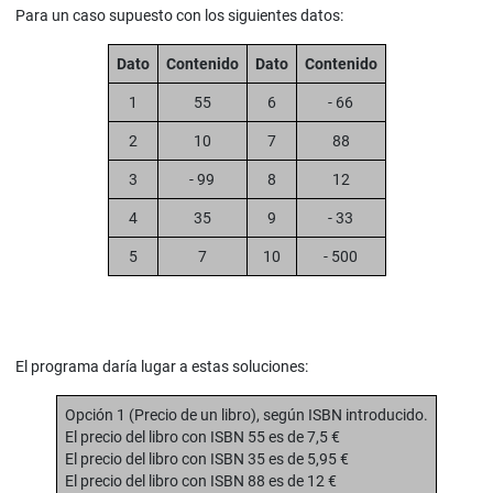
Para un caso supuesto con los siguientes datos:
Dato
Contenido
Dato
Contenido
1
55
6
- 66
2
10
7
88
3
- 99
8
12
4
35
9
- 33
5
7
10
- 500
El programa daría lugar a estas soluciones:
Opción 1 (Precio de un libro), según ISBN introducido.
El precio del libro con ISBN 55 es de 7,5 €
El precio del libro con ISBN 35 es de 5,95 €
El precio del libro con ISBN 88 es de 12 €