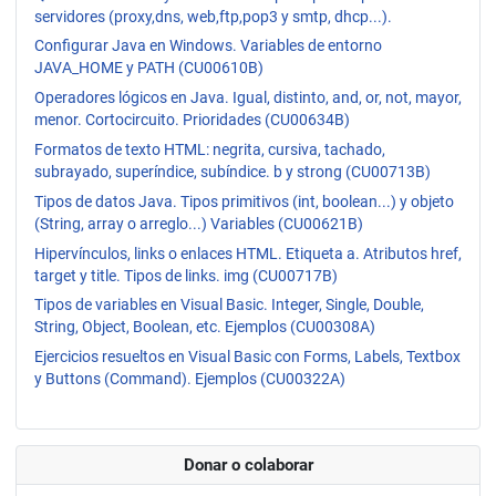
servidores (proxy,dns, web,ftp,pop3 y smtp, dhcp...).
Configurar Java en Windows. Variables de entorno
JAVA_HOME y PATH (CU00610B)
Operadores lógicos en Java. Igual, distinto, and, or, not, mayor,
menor. Cortocircuito. Prioridades (CU00634B)
Formatos de texto HTML: negrita, cursiva, tachado,
subrayado, superíndice, subíndice. b y strong (CU00713B)
Tipos de datos Java. Tipos primitivos (int, boolean...) y objeto
(String, array o arreglo...) Variables (CU00621B)
Hipervínculos, links o enlaces HTML. Etiqueta a. Atributos href,
target y title. Tipos de links. img (CU00717B)
Tipos de variables en Visual Basic. Integer, Single, Double,
String, Object, Boolean, etc. Ejemplos (CU00308A)
Ejercicios resueltos en Visual Basic con Forms, Labels, Textbox
y Buttons (Command). Ejemplos (CU00322A)
Donar o colaborar