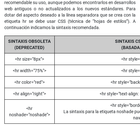
recomendable su uso, aunque podemos encontrarlos en desarrollos
web antiguos o no actualizados a los nuevos estándares. Para
dotar del aspecto deseado a la línea separadora que se crea con la
etiqueta hr se debe usar CSS (técnica de “hojas de estilos”). A
continuación indicamos la sintaxis recomendada.
SINTAXIS OBSOLETA
SINTAXIS C
(DEPRECATED)
(BASADA
<hr size="8px">
<hr style=
<hr width="75%">
<hr style
<hr color="red">
<hr style="back
<hr align="right">
<hr style="text-align:
<hr style="bord
<hr
La sintaxis para la etiqueta noshade pu
noshade="noshade">
nav