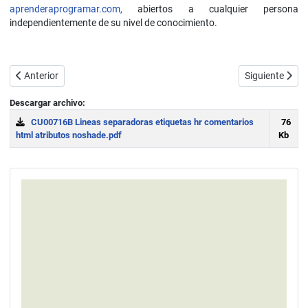
aprenderaprogramar.com,
abiertos a cualquier persona
independientemente de su nivel de conocimiento.
Artículo anterior: Encabezados HTML h1 a h6. Párrafos. Aplicar esti
Artículo siguie
Anterior
Siguiente
Descargar archivo:
CU00716B Lineas separadoras etiquetas hr comentarios
76
html atributos noshade.pdf
Kb
Download