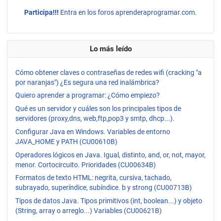
Participa!!!
Entra en los foros aprenderaprogramar.com.
Lo más leído
Cómo obtener claves o contraseñas de redes wifi (cracking "a
por naranjas") ¿Es segura una red inalámbrica?
Quiero aprender a programar: ¿Cómo empiezo?
Qué es un servidor y cuáles son los principales tipos de
servidores (proxy,dns, web,ftp,pop3 y smtp, dhcp...).
Configurar Java en Windows. Variables de entorno
JAVA_HOME y PATH (CU00610B)
Operadores lógicos en Java. Igual, distinto, and, or, not, mayor,
menor. Cortocircuito. Prioridades (CU00634B)
Formatos de texto HTML: negrita, cursiva, tachado,
subrayado, superíndice, subíndice. b y strong (CU00713B)
Tipos de datos Java. Tipos primitivos (int, boolean...) y objeto
(String, array o arreglo...) Variables (CU00621B)