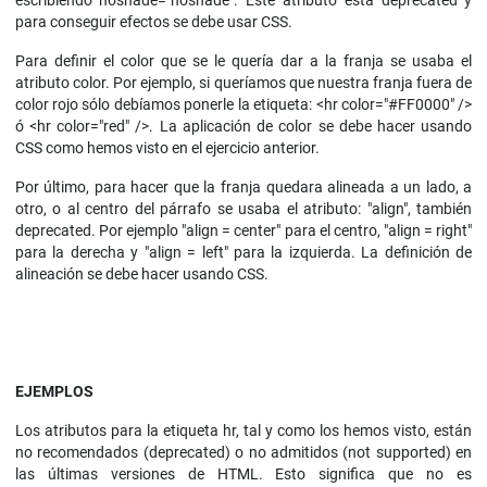
escribiendo noshade="noshade". Este atributo está deprecated y
para conseguir efectos se debe usar CSS.
Para definir el color que se le quería dar a la franja se usaba el
atributo color. Por ejemplo, si queríamos que nuestra franja fuera de
color rojo sólo debíamos ponerle la etiqueta: <hr color="#FF0000" />
ó <hr color="red" />. La aplicación de color se debe hacer usando
CSS como hemos visto en el ejercicio anterior.
Por último, para hacer que la franja quedara alineada a un lado, a
otro, o al centro del párrafo se usaba el atributo: "align", también
deprecated. Por ejemplo "align = center" para el centro, "align = right"
para la derecha y "align = left" para la izquierda. La definición de
alineación se debe hacer usando CSS.
EJEMPLOS
Los atributos para la etiqueta hr, tal y como los hemos visto, están
no recomendados (deprecated) o no admitidos (not supported) en
las últimas versiones de HTML. Esto significa que no es