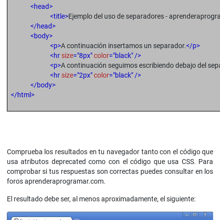
<head>
<title>
Ejemplo del uso de separadores - aprenderaprog
</head>
<body>
<p>
A continuación insertamos un separador.
</p>
<hr
size
="8px"
color
="black" />
<p>
A continuación seguimos escribiendo debajo del sep
<hr
size
="2px"
color
="black" />
</body>
</html>
Comprueba los resultados en tu navegador tanto con el código que
usa atributos deprecated como con el código que usa CSS. Para
comprobar si tus respuestas son correctas puedes consultar en los
foros aprenderaprogramar.com.
El resultado debe ser, al menos aproximadamente, el siguiente: