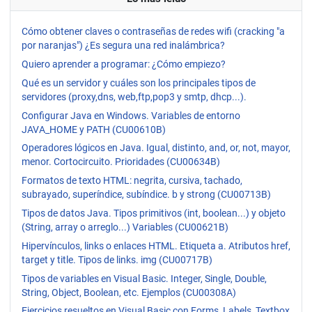
Cómo obtener claves o contraseñas de redes wifi (cracking "a
por naranjas") ¿Es segura una red inalámbrica?
Quiero aprender a programar: ¿Cómo empiezo?
Qué es un servidor y cuáles son los principales tipos de
servidores (proxy,dns, web,ftp,pop3 y smtp, dhcp...).
Configurar Java en Windows. Variables de entorno
JAVA_HOME y PATH (CU00610B)
Operadores lógicos en Java. Igual, distinto, and, or, not, mayor,
menor. Cortocircuito. Prioridades (CU00634B)
Formatos de texto HTML: negrita, cursiva, tachado,
subrayado, superíndice, subíndice. b y strong (CU00713B)
Tipos de datos Java. Tipos primitivos (int, boolean...) y objeto
(String, array o arreglo...) Variables (CU00621B)
Hipervínculos, links o enlaces HTML. Etiqueta a. Atributos href,
target y title. Tipos de links. img (CU00717B)
Tipos de variables en Visual Basic. Integer, Single, Double,
String, Object, Boolean, etc. Ejemplos (CU00308A)
Ejercicios resueltos en Visual Basic con Forms, Labels, Textbox