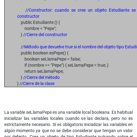
//Constructor: cuando se cree un objeto Estudiante se e
constructor
public Estudiante () {
nombre = "Pepe";
}
//Cierre del constructor
//Método que devuelve true si el nombre del objeto tipo Estud
public boolean esPepe() {
boolean seLlamaPepe = false;
if (nombre == "Pepe") { seLlamaPepe = true; }
return seLlamaPepe;
}
//Cierre del método
}
//Cierre de la clase
La variable seLlamaPepe es una variable local booleana. Es habitual
inicializar las variables locales cuando se las declara, pero no es
estrictamente necesario. Sí es obligatorio inicializar las variables en
algún momento ya que no se debe considerar que tengan un valor
por defecto. Crea un objeto de tipo Estudiante pulsando sobre el