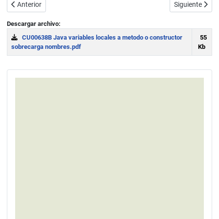
Artículo anterior: switch en Java (condicional de selección). Diagrama
Artículo siguie
Anterior
Siguiente
Descargar archivo:
CU00638B Java variables locales a metodo o constructor
55
sobrecarga nombres.pdf
Kb
Download