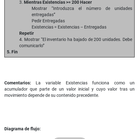
3.
Mientras Existencias >= 200 Hacer
Mostrar “Introduzca el número de unidades
entregadas”
Pedir Entregadas
Existencias = Existencias – Entregadas
Repetir
4. Mostrar “El inventario ha bajado de 200 unidades. Debe
comunicarlo”
5. Fin
Comentarios:
La variable Existencias funciona como un
acumulador que parte de un valor inicial y cuyo valor tras un
movimiento depende de su contenido precedente.
Diagrama de flujo: