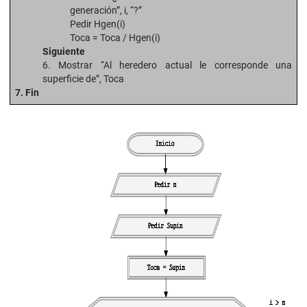
generación”, i, “?”
Pedir Hgen(i)
Toca = Toca / Hgen(i)
Siguiente
6. Mostrar “Al heredero actual le corresponde una
superficie de”, Toca
7. Fin