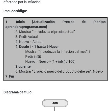
afectado por la inflación.
Pseudocódigo:
1. Inicio [Actualización Precios de Plantas
aprenderaprogramar.com]
2. Mostrar “Introduzca el precio actual”
3. Pedir Actual
4. Nuevo = Actual
5.
Desde i = 1 hasta 6 Hacer
Mostrar “Introduzca la inflación del mes”, i
Pedir inf(i)
Nuevo = Nuevo * (1 + inf(i) / 100)
Siguiente
6. Mostrar “El precio nuevo del producto debe ser”, Nuevo
7. Fin
Diagrama de flujo: