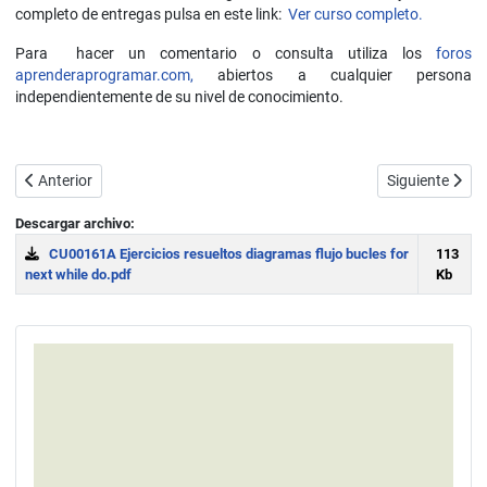
completo de entregas pulsa en este link:
Ver curso completo.
Para hacer un comentario o consulta utiliza los
foros
aprenderaprogramar.com,
abiertos a cualquier persona
independientemente de su nivel de conocimiento.
Artículo anterior: Ejercicios resueltos con acumuladores. Pseudocódi
Artículo siguie
Anterior
Siguiente
Descargar archivo:
CU00161A Ejercicios resueltos diagramas flujo bucles for
113
next while do.pdf
Kb
Download