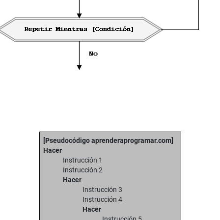
[Pseudocódigo aprenderaprogramar.com]
Hacer
Instrucción 1
Instrucción 2
Hacer
Instrucción 3
Instrucción 4
Hacer
Instrucción 5