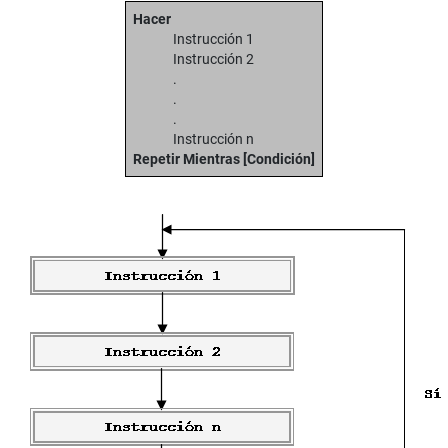
Hacer
Instrucción 1
Instrucción 2
.
.
.
Instrucción n
Repetir Mientras [Condición]