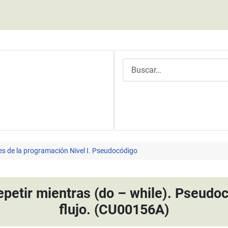
Buscar
es de la programación Nivel I. Pseudocódigo
repetir mientras (do – while). Pseudo
flujo. (CU00156A)