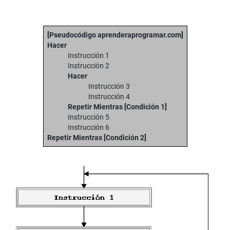
[Pseudocódigo aprenderaprogramar.com]
Hacer
Instrucción 1
Instrucción 2
Hacer
Instrucción 3
Instrucción 4
Repetir Mientras [Condición 1]
Instrucción 5
Instrucción 6
Repetir Mientras [Condición 2]