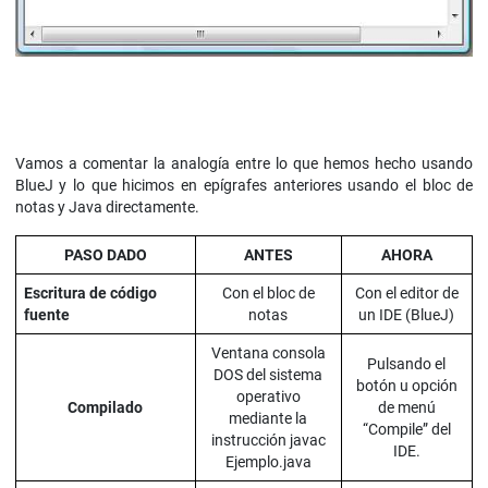
Vamos a comentar la analogía entre lo que hemos hecho usando
BlueJ y lo que hicimos en epígrafes anteriores usando el bloc de
notas y Java directamente.
PASO DADO
ANTES
AHORA
Escritura de código
Con el bloc de
Con el editor de
fuente
notas
un IDE (BlueJ)
Ventana consola
Pulsando el
DOS del sistema
botón u opción
operativo
Compilado
de menú
mediante la
“Compile” del
instrucción javac
IDE.
Ejemplo.java