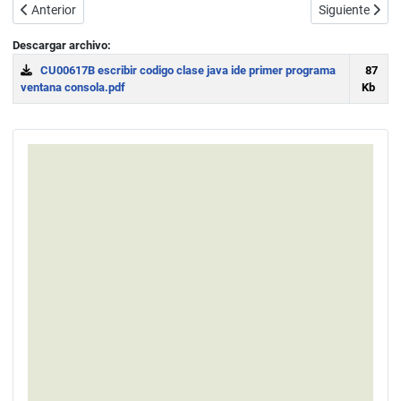
Artículo anterior: La ventana editor en el IDE Java BlueJ. Escribir 
Artículo sigui
Anterior
Siguiente
Descargar archivo:
CU00617B escribir codigo clase java ide primer programa
87
ventana consola.pdf
Kb
Download