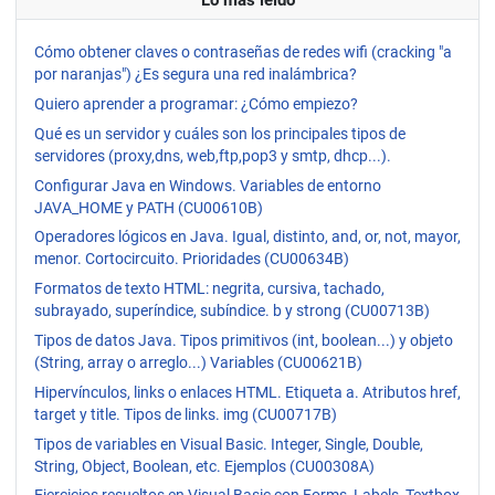
Cómo obtener claves o contraseñas de redes wifi (cracking "a
por naranjas") ¿Es segura una red inalámbrica?
Quiero aprender a programar: ¿Cómo empiezo?
Qué es un servidor y cuáles son los principales tipos de
servidores (proxy,dns, web,ftp,pop3 y smtp, dhcp...).
Configurar Java en Windows. Variables de entorno
JAVA_HOME y PATH (CU00610B)
Operadores lógicos en Java. Igual, distinto, and, or, not, mayor,
menor. Cortocircuito. Prioridades (CU00634B)
Formatos de texto HTML: negrita, cursiva, tachado,
subrayado, superíndice, subíndice. b y strong (CU00713B)
Tipos de datos Java. Tipos primitivos (int, boolean...) y objeto
(String, array o arreglo...) Variables (CU00621B)
Hipervínculos, links o enlaces HTML. Etiqueta a. Atributos href,
target y title. Tipos de links. img (CU00717B)
Tipos de variables en Visual Basic. Integer, Single, Double,
String, Object, Boolean, etc. Ejemplos (CU00308A)