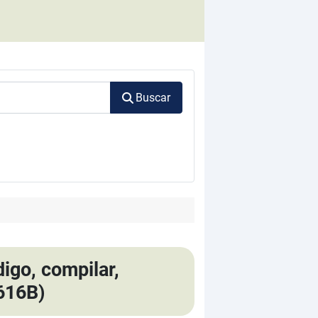
Buscar
digo, compilar,
616B)