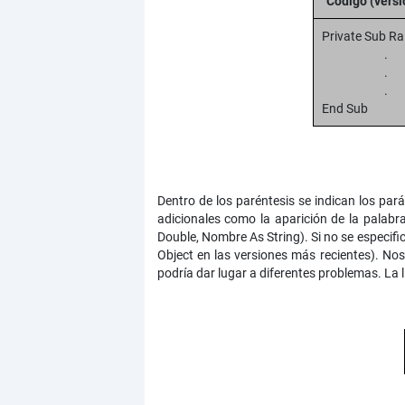
Código (vers
Private Sub Ra
.
.
End Sub
Dentro de los paréntesis se indican los pa
adicionales como la aparición de la palabr
Double, Nombre As String). Si no se especifi
Object en las versiones más recientes). No
podría dar lugar a diferentes problemas. La 