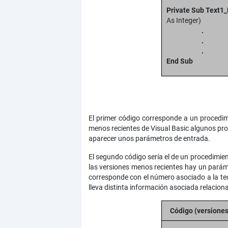
Private Sub Text1
As Integer)
.
.
.
End Sub
El primer código corresponde a un procedim
menos recientes de Visual Basic algunos pr
aparecer unos parámetros de entrada.
El segundo código sería el de un procedimie
las versiones menos recientes hay un paráme
corresponde con el número asociado a la tec
lleva distinta información asociada relacion
Código (versione