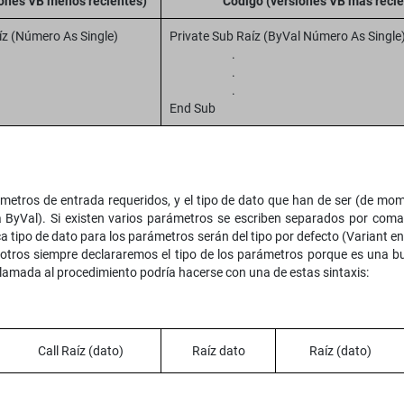
iones VB menos recientes)
Código (versiones VB más recie
íz (Número As Single)
Private Sub Raíz (ByVal Número As Single
.
.
.
.
End Sub
rámetros de entrada requeridos, y el tipo de dato que han de ser (de m
a ByVal). Si existen varios parámetros se escriben separados por coma
ca tipo de dato para los parámetros serán del tipo por defecto (Variant e
sotros siempre declararemos el tipo de los parámetros porque es una 
llamada al procedimiento podría hacerse con una de estas sintaxis:
Call Raíz (dato)
Raíz dato
Raíz (dato)