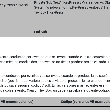
Private Sub Text1_KeyPress
(ByVal sender As Obj
_KeyPress
(KeyAscii
System.Windows.Forms.KeyPressEventArgs) Han
TextBox1.KeyPress
.
.
.
End Sub
iento conducido por eventos que se invoca cuando el texto contenido e
ocedimientos conducidos por eventos no tienen parámetros de entrada. En
nto conducido por eventos que se invoca cuando se produce la pulsación d
tro (podría haber varios) que es enviado al procedimiento cuando tiene l
la pulsada según el código AscII. En las versiones más recientes esa in
ada con el evento. Crea un TextBox, un Label y prueba el siguiente código:
s VB menos recientes)
Código (versiones VB más reci