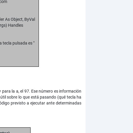
.com
er As Object, ByVal
rgs) Handles
tecla pulsada es "
 para la a, el 97. Ese número es información
til sobre lo que está pasando (qué tecla ha
código previsto a ejecutar ante determinadas