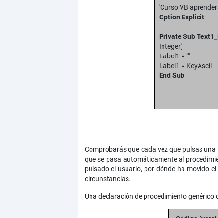
'Curso VB aprende
Option Explicit
Private Sub Text1
Integer)
Label1 = ""
Label1 = Ke
End
Comprobarás que cada vez que pulsas una tec
que se pasa automáticamente al procedimien
pulsado el usuario, por dónde ha movido el 
circunstancias.
Una declaración de procedimiento genérico q