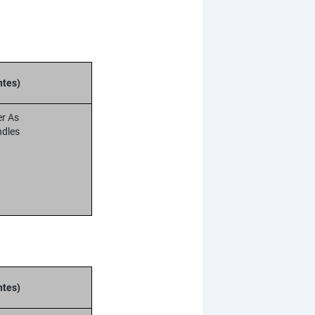
ntes)
er As
ndles
ntes)