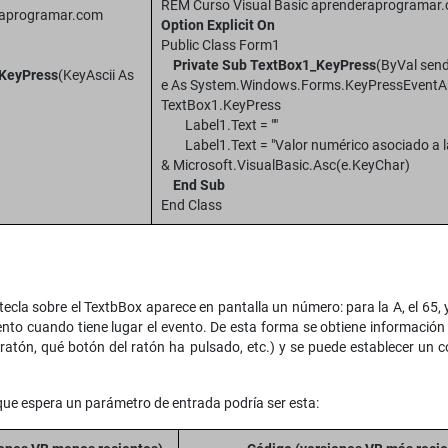
REM Curso Visual Basic aprenderaprogramar
raprogramar.com
Option Explicit On
Public Class Form1
Private Sub TextBox1_KeyPress
(ByVal send
_KeyPress
(KeyAscii As
e As System.Windows.Forms.KeyPressEventA
TextBox1.KeyPress
Label1.Text = ""
yAscii
Label1.Text = "Valor numérico asociado a la 
 Sub
& Microsoft.VisualBasic.Asc(e.KeyChar)
End Sub
End Class
la sobre el TextbBox aparece en pantalla un número: para la A, el 65, y
to cuando tiene lugar el evento. De esta forma se obtiene información ú
ratón, qué botón del ratón ha pulsado, etc.) y se puede establecer un 
ue espera un parámetro de entrada podría ser esta: