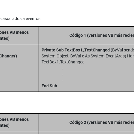
 asociados a eventos.
iones VB menos
Código 1 (versiones VB más recie
ntes)
Private Sub TextBox1_TextChanged
(ByVal send
_Change()
System.Object, ByVal e As System.EventArgs) Ha
TextBox1.TextChanged
.
.
.
End Sub
iones VB menos
Código 2 (versiones VB más recie
ntes)