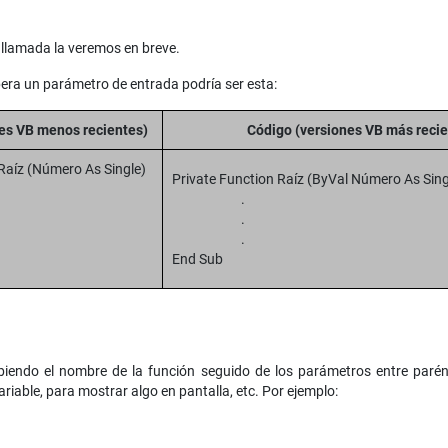
 llamada la veremos en breve.
era un parámetro de entrada podría ser esta:
es VB menos recientes)
Código (versiones VB más recie
Raíz (Número As Single)
Private Function Raíz (ByVal Número As Sing
.
.
.
.
End Sub
ibiendo el nombre de la función seguido de los parámetros entre parén
variable, para mostrar algo en pantalla, etc. Por ejemplo: