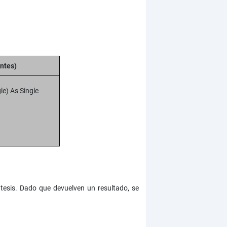
ntes)
le) As Single
tesis. Dado que devuelven un resultado, se