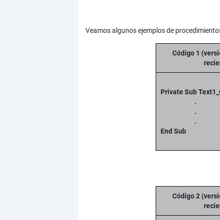
Veamos algunos ejemplos de procedimientos
Código 1 (vers
recie
Private Sub Text1
.
.
.
End Sub
Código 2 (vers
recie