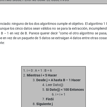
unciado: ninguno de los dos algoritmos cumple el objetivo. El algoritmo 1 
nque los cinco datos sean válidos no se para la extracción, incumpliendo 
or B – 1 en vez de B. Parece querer decir “como el otro algoritmo se pasa
e en vez de un paquete de 5 datos se extraigan 4 datos entre otras cosa
te:
1. i = 0 : A = 1 : B = 6
2.
Mientras i < 5 Hacer
3.
Desde j = A hasta B – 1 Hacer
4. Leer Dato(j)
5.
Si Dato(j) < 100 Entonces
6. i = i + 1
7.
FinSi
8.
Siguiente j