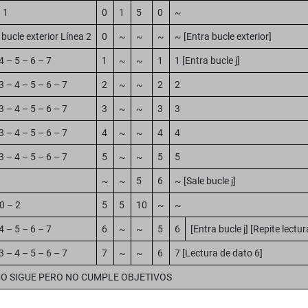
 1
0
1
5
0
~
bucle exterior Línea 2
0
~
~
~
~ [Entra bucle exterior]
4 – 5 – 6 – 7
1
~
~
1
1 [Entra bucle j]
3 – 4 – 5 – 6 – 7
2
~
~
2
2
3 – 4 – 5 – 6 – 7
3
~
~
3
3
3 – 4 – 5 – 6 – 7
4
~
~
4
4
3 – 4 – 5 – 6 – 7
5
~
~
5
5
~
~
5
6
~ [Sale bucle j]
0 – 2
5
5
10
~
~
4 – 5 – 6 – 7
6
~
~
5
6
[Entra bucle j] [Repite lectu
3 – 4 – 5 – 6 – 7
7
~
~
6
7 [Lectura de dato 6]
O SIGUE PERO NO CUMPLE OBJETIVOS