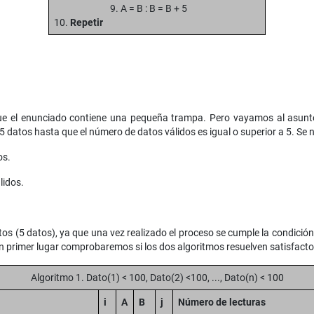
9. A = B : B = B + 5
10.
Repetir
a que el enunciado contiene una pequeña trampa. Pero vayamos al asun
 5 datos hasta que el número de datos válidos es igual o superior a 5. Se
os.
lidos.
tos (5 datos), ya que una vez realizado el proceso se cumple la condición 
 primer lugar comprobaremos si los dos algoritmos resuelven satisfactori
Algoritmo 1. Dato(1) < 100, Dato(2) <100, ..., Dato(n) < 100
i
A
B
j
Número de lecturas