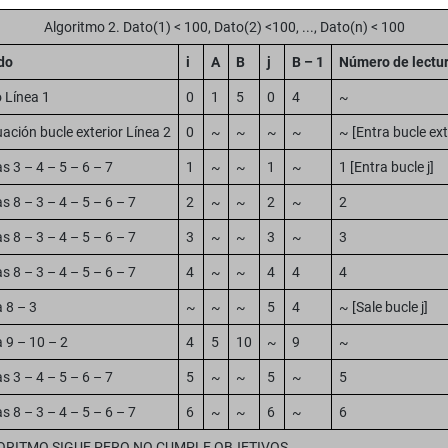
Algoritmo 2. Dato(1) < 100, Dato(2) <100, ..., Dato(n) < 100
do
i
A
B
j
B – 1
Número de lectu
o Línea 1
0
1
5
0
4
~
ación bucle exterior Línea 2
0
~
~
~
~
~ [Entra bucle ext
s 3 – 4 – 5 – 6 – 7
1
~
~
1
~
1 [Entra bucle j]
s 8 – 3 – 4 – 5 – 6 – 7
2
~
~
2
~
2
s 8 – 3 – 4 – 5 – 6 – 7
3
~
~
3
~
3
s 8 – 3 – 4 – 5 – 6 – 7
4
~
~
4
4
4
 8 – 3
~
~
~
5
4
~ [Sale bucle j]
 9 – 10 – 2
4
5
10
~
9
~
s 3 – 4 – 5 – 6 – 7
5
~
~
5
~
5
s 8 – 3 – 4 – 5 – 6 – 7
6
~
~
6
~
6
ORITMO SIGUE PERO NO CUMPLE OBJETIVOS