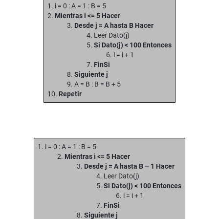
1. i = 0 : A = 1 : B = 5
2.
Mientras i <= 5 Hacer
3.
Desde j = A hasta B Hacer
4. Leer Dato(j)
5.
Si Dato(j) < 100 Entonces
6. i = i + 1
7.
FinSi
8.
Siguiente j
9. A = B : B = B + 5
10.
Repetir
1. i = 0 : A = 1 : B = 5
2.
Mientras i <= 5 Hacer
3.
Desde j = A hasta B – 1 Hacer
4. Leer Dato(j)
5.
Si Dato(j) < 100 Entonces
6. i = i + 1
7.
FinSi
8.
Siguiente j