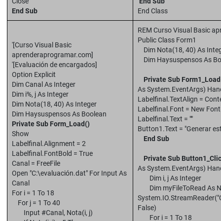
Close
End Sub
End Sub
End Class
REM Curso Visual Basic a
Public Class Form1
'[Curso Visual Basic
Dim Nota(18, 40) As Inte
aprenderaprogramar.com]
Dim Haysuspensos As Bo
'[Evaluación de encargados]
Option Explicit
Private Sub Form1_Load
Dim Canal As Integer
As System.EventArgs) Han
Dim i%, j As Integer
Labelfinal.TextAlign = Con
Dim Nota(18, 40) As Integer
Labelfinal.Font = New Font("
Dim Haysuspensos As Boolean
Labelfinal.Text = ""
Private Sub Form_Load()
Button1.Text = "Generar est
Show
End Sub
Labelfinal.Alignment = 2
Labelfinal.FontBold = True
Private Sub Button1_Cli
Canal = FreeFile
As System.EventArgs) Hand
Open "C:\evaluación.dat" For Input As
Dim i, j As Integer
Canal
Dim myFileToRead As 
For i = 1 To 18
System.IO.StreamReader("C
For j = 1 To 40
False)
Input #Canal, Nota(i, j)
For i = 1 To 18