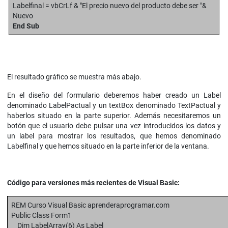
Labelfinal = vbCrLf & "El precio nuevo del producto debe ser "&
Nuevo
End Sub
El resultado gráfico se muestra más abajo.
En el diseño del formulario deberemos haber creado un Label
denominado LabelPactual y un textBox denominado TextPactual y
haberlos situado en la parte superior. Además necesitaremos un
botón que el usuario debe pulsar una vez introducidos los datos y
un label para mostrar los resultados, que hemos denominado
Labelfinal y que hemos situado en la parte inferior de la ventana.
Código para versiones más recientes de Visual Basic:
REM Curso Visual Basic aprenderaprogramar.com
Public Class Form1
Dim LabelArray(6) As Label