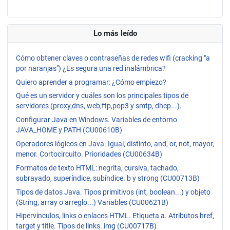
Lo más leído
Cómo obtener claves o contraseñas de redes wifi (cracking "a
por naranjas") ¿Es segura una red inalámbrica?
Quiero aprender a programar: ¿Cómo empiezo?
Qué es un servidor y cuáles son los principales tipos de
servidores (proxy,dns, web,ftp,pop3 y smtp, dhcp...).
Configurar Java en Windows. Variables de entorno
JAVA_HOME y PATH (CU00610B)
Operadores lógicos en Java. Igual, distinto, and, or, not, mayor,
menor. Cortocircuito. Prioridades (CU00634B)
Formatos de texto HTML: negrita, cursiva, tachado,
subrayado, superíndice, subíndice. b y strong (CU00713B)
Tipos de datos Java. Tipos primitivos (int, boolean...) y objeto
(String, array o arreglo...) Variables (CU00621B)
Hipervínculos, links o enlaces HTML. Etiqueta a. Atributos href,
target y title. Tipos de links. img (CU00717B)