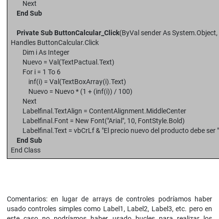
Next
End Sub
Private Sub ButtonCalcular_Click
(ByVal sender As System.Object,
Handles ButtonCalcular.Click
Dim i As Integer
Nuevo = Val(TextPactual.Text)
For i = 1 To 6
inf(i) = Val(TextBoxArray(i).Text)
Nuevo = Nuevo * (1 + (inf(i)) / 100)
Next
Labelfinal.TextAlign = ContentAlignment.MiddleCenter
Labelfinal.Font = New Font("Arial", 10, FontStyle.Bold)
Labelfinal.Text = vbCrLf & "El precio nuevo del producto debe ser 
End Sub
End Class
Comentarios: en lugar de arrays de controles podríamos haber
usado controles simples como Label1, Label2, Label3, etc. pero en
este caso no podríamos haber usado bucles para realizar los