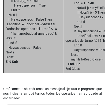
If Nota(i, j) < 5 Then
For j = 1 To 40
Haysuspensos = True
Nota(i, j) = myFileToR
End If
If Nota(i, j) < 5 Then
Next j
Haysuspensos = T
If Haysuspensos = False Then
End If
Labelfinal = Labelfinal & vbCrLf &
Next j
"Todos los operarios del turno " & i & _
If Haysuspensos = Fal
" han aprobado al encargado" &
Labelfinal.Text = Labelf
vbCrLf
operarios del turno " & i &
End If
End If
Haysuspensos = False
Haysuspensos = Fals
Next i
Next i
Close
myFileToRead.Close()
End Sub
End Sub
End Class
Gráficamente obtendríamos un mensaje al ejecutar el programa que
nos indicaría en qué turnos todos los operarios han aprobado al
encargado: