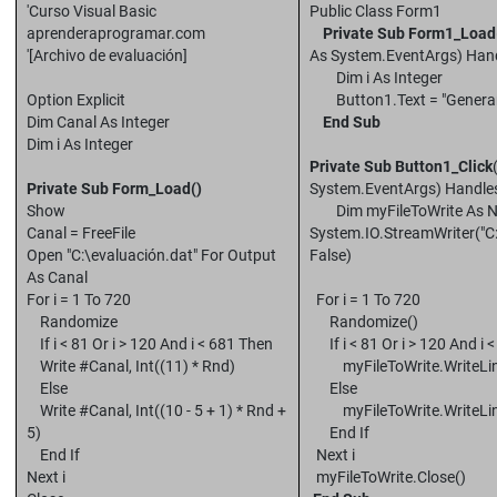
'Curso Visual Basic
Public Class Form1
aprenderaprogramar.com
Private Sub Form1_Load
'[Archivo de evaluación]
As System.EventArgs) Han
Dim i As Integer
Option Explicit
Button1.Text = "Generar 
Dim Canal As Integer
End Sub
Dim i As Integer
Private Sub Button1_Click
Private Sub Form_Load()
System.EventArgs) Handles
Show
Dim myFileToWrite As 
Canal = FreeFile
System.IO.StreamWriter("C
Open "C:\evaluación.dat" For Output
False)
As Canal
For i = 1 To 720
For i = 1 To 720
Randomize
Randomize()
If i < 81 Or i > 120 And i < 681 Then
If i < 81 Or i > 120 And i 
Write #Canal, Int((11) * Rnd)
myFileToWrite.WriteLine(
Else
Else
Write #Canal, Int((10 - 5 + 1) * Rnd +
myFileToWrite.WriteLine(In
5)
End If
End If
Next i
Next i
myFileToWrite.Close()