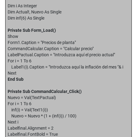
Dim i As Integer
Dim Actual!, Nuevo As Single
Dim inf(6) As Single
Private Sub Form_Load()
Show
Form1.Caption = "Precios de planta"
CommandCalcular.Caption = "Calcular precio"
LabelPactual.Caption = "Introduzca aquí el precio actual"
For i = 1 To 6
Label1(i).Caption = "Introduzca aquí la inflación del mes "& i
Next
End Sub
Private Sub CommandCalcular_Click()
Nuevo = Val(TextPactual)
For i = 1 To 6
inf(i) = Val(Text1(i))
Nuevo = Nuevo * (1 + (inf(i)) / 100)
Next i
Labelfinal.Alignment = 2
Labelfinal.FontBold = True