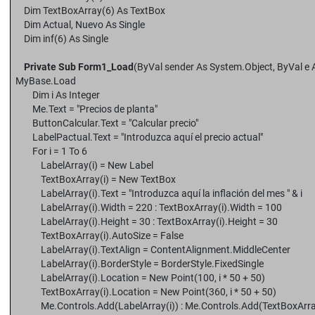
Dim TextBoxArray(6) As TextBox
Dim Actual, Nuevo As Single
Dim inf(6) As Single
Private Sub Form1_Load
(ByVal sender As System.Object, ByVal e
MyBase.Load
Dim i As Integer
Me.Text = "Precios de planta"
ButtonCalcular.Text = "Calcular precio"
LabelPactual.Text = "Introduzca aquí el precio actual"
For i = 1 To 6
LabelArray(i) = New Label
TextBoxArray(i) = New TextBox
LabelArray(i).Text = "Introduzca aquí la inflación del mes " & i
LabelArray(i).Width = 220 : TextBoxArray(i).Width = 100
LabelArray(i).Height = 30 : TextBoxArray(i).Height = 30
TextBoxArray(i).AutoSize = False
LabelArray(i).TextAlign = ContentAlignment.MiddleCenter
LabelArray(i).BorderStyle = BorderStyle.FixedSingle
LabelArray(i).Location = New Point(100, i * 50 + 50)
TextBoxArray(i).Location = New Point(360, i * 50 + 50)
Me.Controls.Add(LabelArray(i)) : Me.Controls.Add(TextBoxArray