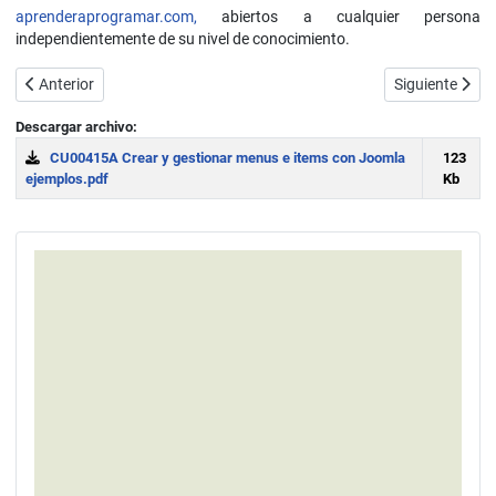
aprenderaprogramar.com,
abiertos a cualquier persona
independientemente de su nivel de conocimiento.
Artículo anterior: Crear encuestas en Joomla: com_poll o extensiones
Artículo sigui
Anterior
Siguiente
Descargar archivo:
CU00415A Crear y gestionar menus e items con Joomla
123
ejemplos.pdf
Kb
Download