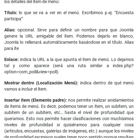
los detalles del ítem de menú:
Título:
lo que se va a ver en el menú. Escribimos p.ej. “Encuesta
participa”
Alias:
opcional. Sirve para definir un nombre para que Joomla
genere la URL amigable del ítem. Podemos dejarlo en blanco,
Joomla lo rellenará automáticamente basándose en el título. Alias
para íte
Enlace:
indica la URL a la que apunta el ítem de menú. Lo dejamos
tal y como aparece (será una ruta similar a index.php?
option=com_poll&view=poll).
Mostrar dentro (Localización Menú):
indica dentro de qué menú
vamos a incluir el ítem.
Insertar ítem (Elemento padre):
nos permite realizar anidamientos
de ítems de menú. Es decir, podemos tener un ítem, un subítem, un
subítem de un subítem, etc… hasta el nivel de profundidad que
queramos. Esto nos permite hacer clasificaciones con muchísimos
niveles de profundidad si quisiéramos para cualquier cosa
(artículos, encuestas, galerías de imágenes, etc.) aunque los niveles
de profundidad excesivos suelen tener poco sentido porque resultan