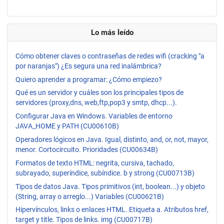
Lo más leído
Cómo obtener claves o contraseñas de redes wifi (cracking "a
por naranjas") ¿Es segura una red inalámbrica?
Quiero aprender a programar: ¿Cómo empiezo?
Qué es un servidor y cuáles son los principales tipos de
servidores (proxy,dns, web,ftp,pop3 y smtp, dhcp...).
Configurar Java en Windows. Variables de entorno
JAVA_HOME y PATH (CU00610B)
Operadores lógicos en Java. Igual, distinto, and, or, not, mayor,
menor. Cortocircuito. Prioridades (CU00634B)
Formatos de texto HTML: negrita, cursiva, tachado,
subrayado, superíndice, subíndice. b y strong (CU00713B)
Tipos de datos Java. Tipos primitivos (int, boolean...) y objeto
(String, array o arreglo...) Variables (CU00621B)
Hipervínculos, links o enlaces HTML. Etiqueta a. Atributos href,
target y title. Tipos de links. img (CU00717B)