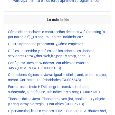
Participa!!!
Entra en los foros aprenderaprogramar.com.
Lo más leído
Cómo obtener claves o contraseñas de redes wifi (cracking "a
por naranjas") ¿Es segura una red inalámbrica?
Quiero aprender a programar: ¿Cómo empiezo?
Qué es un servidor y cuáles son los principales tipos de
servidores (proxy,dns, web,ftp,pop3 y smtp, dhcp...).
Configurar Java en Windows. Variables de entorno
JAVA_HOME y PATH (CU00610B)
Operadores lógicos en Java. Igual, distinto, and, or, not, mayor,
menor. Cortocircuito. Prioridades (CU00634B)
Formatos de texto HTML: negrita, cursiva, tachado,
subrayado, superíndice, subíndice. b y strong (CU00713B)
Tipos de datos Java. Tipos primitivos (int, boolean...) y objeto
(String, array o arreglo...) Variables (CU00621B)
Hipervínculos, links o enlaces HTML. Etiqueta a. Atributos href,