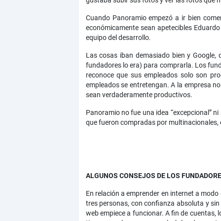
gustaba subir sus fotos y ver las fotos que
Cuando Panoramio empezó a ir bien comenz
económicamente sean apetecibles Eduardo M
equipo del desarrollo.
Las cosas iban demasiado bien y Google, q
fundadores lo era) para comprarla. Los fun
reconoce que sus empleados solo son produ
empleados se entretengan. A la empresa no 
sean verdaderamente productivos.
Panoramio no fue una idea “excepcional” ni
que fueron compradas por multinacionales, 
ALGUNOS CONSEJOS DE LOS FUNDADORE
En relación a emprender en internet a modo
tres personas, con confianza absoluta y si
web empiece a funcionar. A fin de cuentas, 