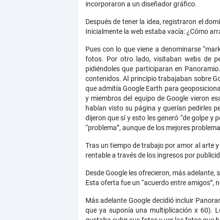
incorporaron a un diseñador gráfico.
Después de tener la idea, registraron el do
Inicialmente la web estaba vacía: ¿Cómo ar
Pues con lo que viene a denominarse “marke
fotos. Por otro lado, visitaban webs de p
pidiéndoles que participaran en Panoramio.
contenidos. Al principio trabajaban sobre G
que admitía Google Earth para geoposicionar
y miembros del equipo de Google vieron esa
habían visto su página y querían pedirles p
dijeron que sí y esto les generó “de golpe y
“problema”, aunque de los mejores problemas
Tras un tiempo de trabajo por amor al arte y
rentable a través de los ingresos por publici
Desde Google les ofrecieron, más adelante, s
Esta oferta fue un “acuerdo entre amigos”, 
Más adelante Google decidió incluir Panorami
que ya suponía una multiplicación x 60). 