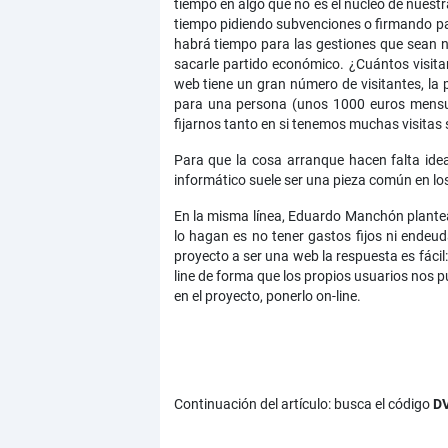
tiempo en algo que no es el núcleo de nuest
tiempo pidiendo subvenciones o firmando pape
habrá tiempo para las gestiones que sean ne
sacarle partido económico. ¿Cuántos visita
web tiene un gran número de visitantes, la p
para una persona (unos 1000 euros mensua
fijarnos tanto en si tenemos muchas visitas
Para que la cosa arranque hacen falta idea
informático suele ser una pieza común en los
En la misma línea, Eduardo Manchón plantea 
lo hagan es no tener gastos fijos ni endeud
proyecto a ser una web la respuesta es fácil
line de forma que los propios usuarios nos p
en el proyecto, ponerlo on-line.
Continuación del artículo: busca el código
D