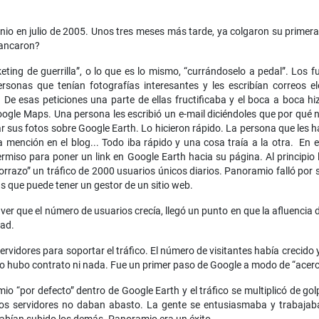
minio en julio de 2005. Unos tres meses más tarde, ya colgaron su primer
rancaron?
ting de guerrilla”, o lo que es lo mismo, “currándoselo a pedal”. Lo
ersonas que tenían fotografías interesantes y les escribían correos 
 De esas peticiones una parte de ellas fructificaba y el boca a boca 
oogle Maps. Una persona les escribió un e-mail diciéndoles que por qué n
 sus fotos sobre Google Earth. Lo hicieron rápido. La persona que les h
 mención en el blog... Todo iba rápido y una cosa traía a la otra. En 
ermiso para poner un link en Google Earth hacia su página. Al principio
 porrazo” un tráfico de 2000 usuarios únicos diarios. Panoramio falló por 
 que puede tener un gestor de un sitio web.
 ver que el número de usuarios crecía, llegó un punto en que la afluencia 
dad.
ervidores para soportar el tráfico. El número de visitantes había creci
no hubo contrato ni nada. Fue un primer paso de Google a modo de “acer
o “por defecto” dentro de Google Earth y el tráfico se multiplicó de golpe
Los servidores no daban abasto. La gente se entusiasmaba y trabajaba