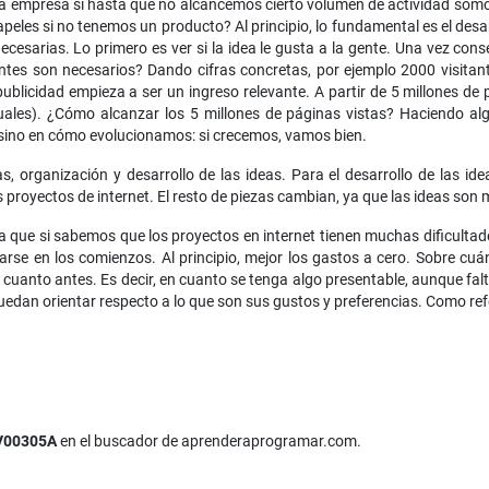
ra empresa si hasta que no alcancemos cierto volumen de actividad somos
les si no tenemos un producto? Al principio, lo fundamental es el desar
cesarias. Lo primero es ver si la idea le gusta a la gente. Una vez co
ntes son necesarios? Dando cifras concretas, por ejemplo 2000 visitan
ublicidad empieza a ser un ingreso relevante. A partir de 5 millones de
les). ¿Cómo alcanzar los 5 millones de páginas vistas? Haciendo alg
 sino en cómo evolucionamos: si crecemos, vamos bien.
s, organización y desarrollo de las ideas. Para el desarrollo de las id
 proyectos de internet. El resto de piezas cambian, ya que las ideas son 
que si sabemos que los proyectos en internet tienen muchas dificultade
arse en los comienzos. Al principio, mejor los gastos a cero. Sobre cu
: cuanto antes. Es decir, en cuanto se tenga algo presentable, aunque fal
uedan orientar respecto a lo que son sus gustos y preferencias. Como ref
V00305A
en el buscador de aprenderaprogramar.com.