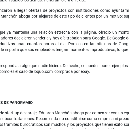
 habían subido los demás. Panoramio era un éxito.
aron a llegar ofertas de proyectos con instituciones como ayuntami
anchón aboga por alejarse de este tipo de clientes por un motivo: su
ue ya mantenía una relación estrecha con la página, ofreció un montón
dadores decidieron venderla y hoy día trabajan para Google. De Google 
ctivos unas cuantas horas al día. Por eso en las oficinas de Google h
le importa que sus empleados tengan momentos improductivos, lo que l
 respondía a algo que nadie hiciera. De hecho, se pueden poner ejemplo
como es el caso de loquo.com, comprada por ebay.
S DE PANORAMIO
 de start-up de garaje, Eduardo Manchón aboga por comenzar con un equ
n subcontrataciones. Recomienda no constituirse como empresa ni preocu
los trámites burocráticos son muchos y los proyectos que tienen éxito s