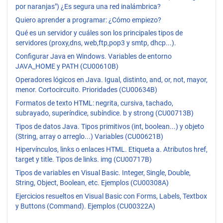
por naranjas") ¿Es segura una red inalámbrica?
Quiero aprender a programar: ¿Cómo empiezo?
Qué es un servidor y cuáles son los principales tipos de
servidores (proxy,dns, web,ftp,pop3 y smtp, dhcp...).
Configurar Java en Windows. Variables de entorno
JAVA_HOME y PATH (CU00610B)
Operadores lógicos en Java. Igual, distinto, and, or, not, mayor,
menor. Cortocircuito. Prioridades (CU00634B)
Formatos de texto HTML: negrita, cursiva, tachado,
subrayado, superíndice, subíndice. b y strong (CU00713B)
Tipos de datos Java. Tipos primitivos (int, boolean...) y objeto
(String, array o arreglo...) Variables (CU00621B)
Hipervínculos, links o enlaces HTML. Etiqueta a. Atributos href,
target y title. Tipos de links. img (CU00717B)
Tipos de variables en Visual Basic. Integer, Single, Double,
String, Object, Boolean, etc. Ejemplos (CU00308A)
Ejercicios resueltos en Visual Basic con Forms, Labels, Textbox
y Buttons (Command). Ejemplos (CU00322A)