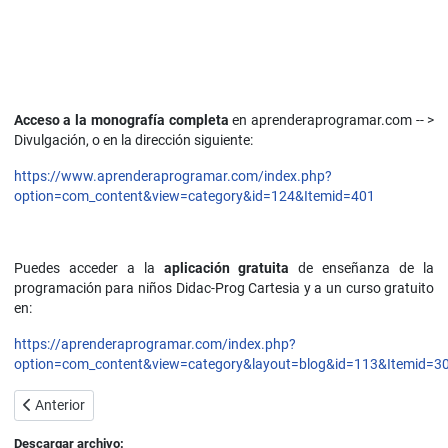
Acceso a la monografía completa
en aprenderaprogramar.com -- >
Divulgación, o en la dirección siguiente:
https://www.aprenderaprogramar.com/index.php?
option=com_content&view=category&id=124&Itemid=401
Puedes acceder a la
aplicación gratuita
de enseñanza de la
programación para niños Didac-Prog Cartesia y a un curso gratuito
en:
https://aprenderaprogramar.com/index.php?
option=com_content&view=category&layout=blog&id=113&Itemid=3
Artículo anterior: Aprendizaje en la era de la informática. Crisis edu
Anterior
Descargar archivo: