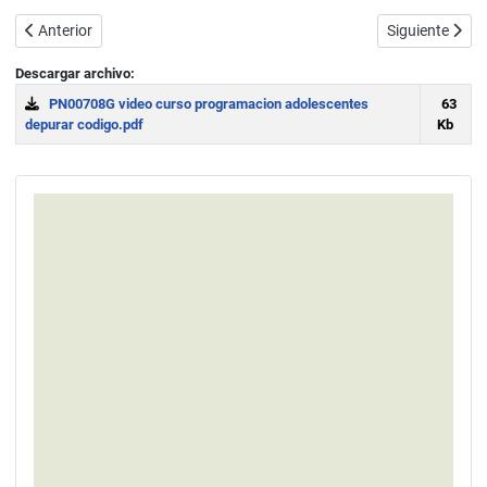
Artículo anterior: Video nº5 Comandos básicos de programación par
Artículo sigui
Anterior
Siguiente
Descargar archivo:
PN00708G video curso programacion adolescentes
63
depurar codigo.pdf
Kb
Download