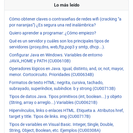
Lo más leído
Cómo obtener claves o contraseñas de redes wifi (cracking "a
por naranjas") ¿Es segura una red inalámbrica?
Quiero aprender a programar: ¿Cómo empiezo?
Qué es un servidor y cuáles son los principales tipos de
servidores (proxy,dns, web,ftp,pop3 y smtp, dhcp...).
Configurar Java en Windows. Variables de entorno
JAVA_HOME y PATH (CU00610B)
Operadores lógicos en Java. Igual, distinto, and, or, not, mayor,
menor. Cortocircuito. Prioridades (CU00634B)
Formatos de texto HTML: negrita, cursiva, tachado,
subrayado, superíndice, subíndice. b y strong (CU00713B)
Tipos de datos Java. Tipos primitivos (int, boolean...) y objeto
(String, array o arreglo...) Variables (CU00621B)
Hipervínculos, links o enlaces HTML. Etiqueta a. Atributos href,
target y title. Tipos de links. img (CU00717B)
Tipos de variables en Visual Basic. Integer, Single, Double,
String, Object, Boolean, etc. Ejemplos (CU00308A)