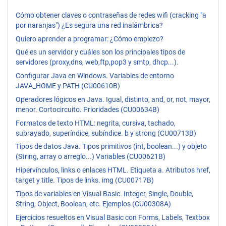
Cómo obtener claves o contraseñas de redes wifi (cracking "a
por naranjas") ¿Es segura una red inalámbrica?
Quiero aprender a programar: ¿Cómo empiezo?
Qué es un servidor y cuáles son los principales tipos de
servidores (proxy,dns, web,ftp,pop3 y smtp, dhcp...).
Configurar Java en Windows. Variables de entorno
JAVA_HOME y PATH (CU00610B)
Operadores lógicos en Java. Igual, distinto, and, or, not, mayor,
menor. Cortocircuito. Prioridades (CU00634B)
Formatos de texto HTML: negrita, cursiva, tachado,
subrayado, superíndice, subíndice. b y strong (CU00713B)
Tipos de datos Java. Tipos primitivos (int, boolean...) y objeto
(String, array o arreglo...) Variables (CU00621B)
Hipervínculos, links o enlaces HTML. Etiqueta a. Atributos href,
target y title. Tipos de links. img (CU00717B)
Tipos de variables en Visual Basic. Integer, Single, Double,
String, Object, Boolean, etc. Ejemplos (CU00308A)
Ejercicios resueltos en Visual Basic con Forms, Labels, Textbox