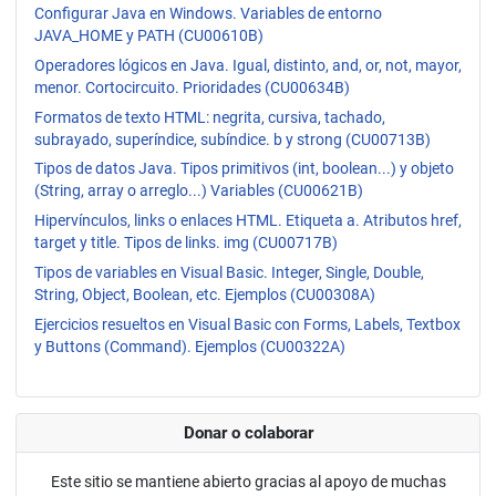
Configurar Java en Windows. Variables de entorno
JAVA_HOME y PATH (CU00610B)
Operadores lógicos en Java. Igual, distinto, and, or, not, mayor,
menor. Cortocircuito. Prioridades (CU00634B)
Formatos de texto HTML: negrita, cursiva, tachado,
subrayado, superíndice, subíndice. b y strong (CU00713B)
Tipos de datos Java. Tipos primitivos (int, boolean...) y objeto
(String, array o arreglo...) Variables (CU00621B)
Hipervínculos, links o enlaces HTML. Etiqueta a. Atributos href,
target y title. Tipos de links. img (CU00717B)
Tipos de variables en Visual Basic. Integer, Single, Double,
String, Object, Boolean, etc. Ejemplos (CU00308A)
Ejercicios resueltos en Visual Basic con Forms, Labels, Textbox
y Buttons (Command). Ejemplos (CU00322A)
Donar o colaborar
Este sitio se mantiene abierto gracias al apoyo de muchas