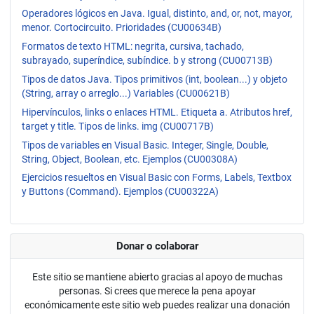
Operadores lógicos en Java. Igual, distinto, and, or, not, mayor,
menor. Cortocircuito. Prioridades (CU00634B)
Formatos de texto HTML: negrita, cursiva, tachado,
subrayado, superíndice, subíndice. b y strong (CU00713B)
Tipos de datos Java. Tipos primitivos (int, boolean...) y objeto
(String, array o arreglo...) Variables (CU00621B)
Hipervínculos, links o enlaces HTML. Etiqueta a. Atributos href,
target y title. Tipos de links. img (CU00717B)
Tipos de variables en Visual Basic. Integer, Single, Double,
String, Object, Boolean, etc. Ejemplos (CU00308A)
Ejercicios resueltos en Visual Basic con Forms, Labels, Textbox
y Buttons (Command). Ejemplos (CU00322A)
Donar o colaborar
Este sitio se mantiene abierto gracias al apoyo de muchas
personas. Si crees que merece la pena apoyar
económicamente este sitio web puedes realizar una donación