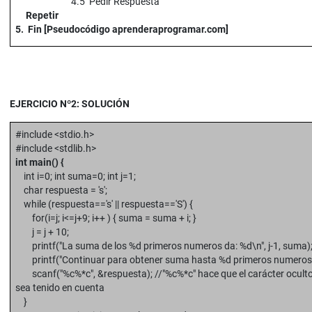
4.5 Pedir Respuesta
Repetir
5. Fin [Pseudocódigo aprenderaprogramar.com]
EJERCICIO Nº2: SOLUCIÓN
#include <stdio.h>
#include <stdlib.h>
int main() {
int i=0; int suma=0; int j=1;
char respuesta = 's';
while (respuesta=='s' || respuesta=='S') {
for(i=j; i<=j+9; i++ ) { suma = suma + i; }
j = j + 10;
printf("La suma de los %d primeros numeros da: %d\n", j-1, suma)
printf("Continuar para obtener suma hasta %d primeros numeros (S
scanf("%c%*c", &respuesta); //"%c%*c" hace que el carácter oculto
sea tenido en cuenta
}