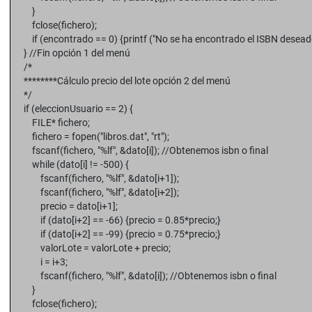
}
fclose(fichero);
if (encontrado == 0) {printf ("No se ha encontrado el ISBN deseado
} //Fin opción 1 del menú
/*
********Cálculo precio del lote opción 2 del menú
*/
if (eleccionUsuario == 2) {
FILE* fichero;
fichero = fopen("libros.dat", "rt");
fscanf(fichero, "%lf", &dato[i]); //Obtenemos isbn o final
while (dato[i] != -500) {
fscanf(fichero, "%lf", &dato[i+1]);
fscanf(fichero, "%lf", &dato[i+2]);
precio = dato[i+1];
if (dato[i+2] == -66) {precio = 0.85*precio;}
if (dato[i+2] == -99) {precio = 0.75*precio;}
valorLote = valorLote + precio;
i = i+3;
fscanf(fichero, "%lf", &dato[i]); //Obtenemos isbn o final
}
fclose(fichero);