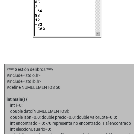
/*** Gestión de libros ***/
#include <stdio.h>
#include <stdlib.h>
#define NUMELEMENTOS 50
int main() {
int i=0;
double dato[NUMELEMENTOS];
double isbn=0.0; double precio=0.0; double valorLote=0.0;
int encontrado = 0; //0 representa no encontrado, 1 sí encontrado
int eleccionUsuario=0;