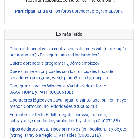
Pregunta, responde, consulta, lee, intercambia...
Participa!!!
Entra en los foros aprenderaprogramar.com.
Lo más leído
Cómo obtener claves o contraseñas de redes wifi (cracking "a
por naranjas") ¿Es segura una red inalámbrica?
Quiero aprender a programar: ¿Cómo empiezo?
Qué es un servidor y cuáles son los principales tipos de
servidores (proxy,dns, web,ftp,pop3 y smtp, dhcp...).
Configurar Java en Windows. Variables de entorno
JAVA_HOME y PATH (CU00610B)
Operadores lógicos en Java. Igual, distinto, and, or, not, mayor,
menor. Cortocircuito. Prioridades (CU00634B)
Formatos de texto HTML: negrita, cursiva, tachado,
subrayado, superíndice, subíndice. b y strong (CU00713B)
Tipos de datos Java. Tipos primitivos (int, boolean...) y objeto
(String, array o arreglo...) Variables (CU00621B)