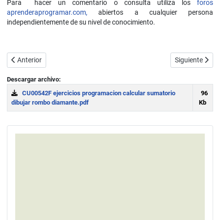
Para hacer un comentario o consulta utiliza los
foros
aprenderaprogramar.com,
abiertos a cualquier persona
independientemente de su nivel de conocimiento.
Artículo anterior: Ejemplos de código C: contadores, arrays o arregl
Artículo siguie
Anterior
Siguiente
Descargar archivo:
CU00542F ejercicios programacion calcular sumatorio
96
dibujar rombo diamante.pdf
Kb
Download