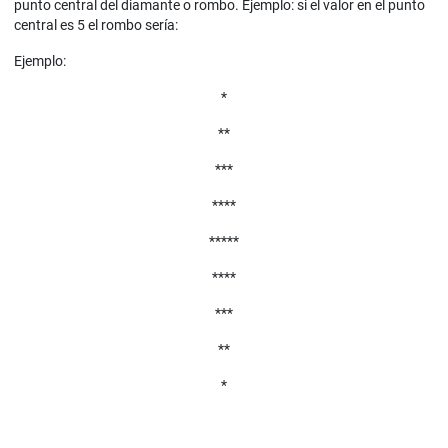
punto central del diamante o rombo. Ejemplo: si el valor en el punto
central es 5 el rombo sería:
Ejemplo:
*
**
***
****
*****
****
***
**
*