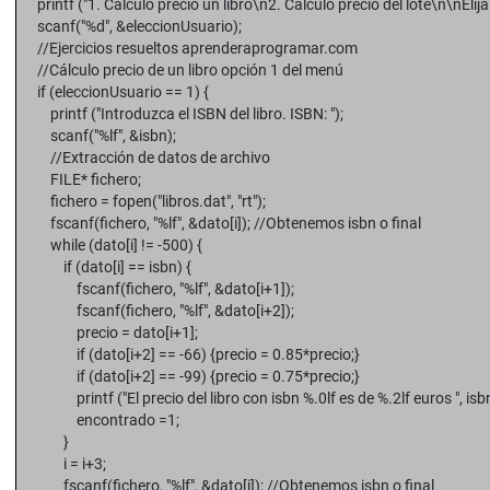
printf ("1. Calculo precio un libro\n2. Calculo precio del lote\n\nElija 
scanf("%d", &eleccionUsuario);
//Ejercicios resueltos aprenderaprogramar.com
//Cálculo precio de un libro opción 1 del menú
if (eleccionUsuario == 1) {
printf ("Introduzca el ISBN del libro. ISBN: ");
scanf("%lf", &isbn);
//Extracción de datos de archivo
FILE* fichero;
fichero = fopen("libros.dat", "rt");
fscanf(fichero, "%lf", &dato[i]); //Obtenemos isbn o final
while (dato[i] != -500) {
if (dato[i] == isbn) {
fscanf(fichero, "%lf", &dato[i+1]);
fscanf(fichero, "%lf", &dato[i+2]);
precio = dato[i+1];
if (dato[i+2] == -66) {precio = 0.85*precio;}
if (dato[i+2] == -99) {precio = 0.75*precio;}
printf ("El precio del libro con isbn %.0lf es de %.2lf euros ", isbn
encontrado =1;
}
i = i+3;
fscanf(fichero, "%lf", &dato[i]); //Obtenemos isbn o final