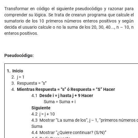
Transformar en código el siguiente pseudocódigo y razonar para
comprender su lógica. Se trata de crearun programa que calcule el
sumatorio de los 10 primeros números enteros positivos y según
decida el usuario calcule o no la suma de los 20, 30, 40..., n – 10, n
enteros positivos.
Pseudocódigo:
1. Inicio
2. j = 1
3. Respuesta = “s”
4.
Mientras Respuesta = “s” ó Respuesta = “S” Hacer
4.1
Desde i = j hasta j + 9 Hacer
Suma = Suma + i
Siguiente
4.2 j = j + 10
4.3 Mostrar “La suma de los“, j – 1, “primeros números 
Suma
4.4 Mostrar “¿Quiere continuar? (S/N)”