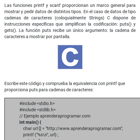
Las funciones printf y scanf proporcionan un marco general para
mostrar y pedir datos de distintos tipos. En el caso de datos de tipo
cadenas de caracteres (coloquialmente Strings) C dispone de
instrucciones específicas que simplifican la codificación: puts() y
gets(). La función puts recibe un único argumento: la cadena de
caracteres a mostrar por pantalla.
Escribe este código y comprueba la equivalencia con printf que
proporciona puts para cadenas de caracteres:
#include <stdio.h>
#include <stdlib.h>
// Ejemplo aprenderaprogramar.com
int main() {
char url [] = "http://www.aprenderaprogramar.com";
printf ("%s\n", url) ;