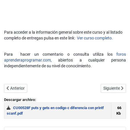
Para acceder a la información general sobre este curso y al listado
completo de entregas pulsa en este link:
Ver curso completo.
Para hacer un comentario o consulta utiliza los
foros
aprenderaprogramar.com,
abiertos a cualquier persona
independientemente de su nivel de conocimiento.
Artículo anterior: Ejercicios básicos de programación en C resueltos. 
Artículo siguie
Anterior
Siguiente
Descargar archivo:
CU00528F puts y gets en codigo c diferencia con printf
66
scanf.pdf
Kb
Download