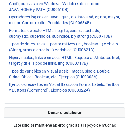
Configurar Java en Windows. Variables de entorno
JAVA_HOME y PATH (CU00610B)
Operadores lógicos en Java. Igual, distinto, and, or, not, mayor,
menor. Cortocircuito. Prioridades (CU00634B)
Formatos de texto HTML: negrita, cursiva, tachado,
subrayado, superíndice, subíndice. b y strong (CU00713B)
Tipos de datos Java. Tipos primitivos (int, boolean...) y objeto
(String, array o arreglo...) Variables (CU00621B)
Hipervínculos, links o enlaces HTML. Etiqueta a. Atributos href,
target y title. Tipos de links. img (CU00717B)
Tipos de variables en Visual Basic. Integer, Single, Double,
String, Object, Boolean, etc. Ejemplos (CU00308A)
Ejercicios resueltos en Visual Basic con Forms, Labels, Textbox
y Buttons (Command). Ejemplos (CU00322A)
Donar o colaborar
Este sitio se mantiene abierto gracias al apoyo de muchas