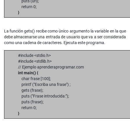
puts (url);
return 0;
}
La función gets() recibe como único argumento la variable en la que
debe almacenarse una entrada de usuario que va a ser considerada
como una cadena de caracteres. Ejecuta este programa.
#include <stdio.h>
#include <stdlib.h>
// Ejemplo aprenderaprogramar.com
int main() {
char frase [100];
printf ("Escriba una frase") ;
gets (frase);
puts ("Frase introducida:");
puts (frase);
return 0;
}