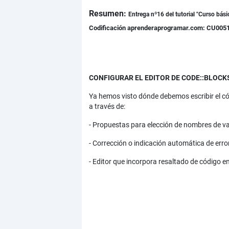
Resumen:
Detalles
Entrega nº16 del tutorial "Curso bás
Codificación aprenderaprogramar.com: CU005
CONFIGURAR EL EDITOR DE CODE::BLOCK
Ya hemos visto dónde debemos escribir el có
a través de:
- Propuestas para elección de nombres de va
- Corrección o indicación automática de err
- Editor que incorpora resaltado de código en