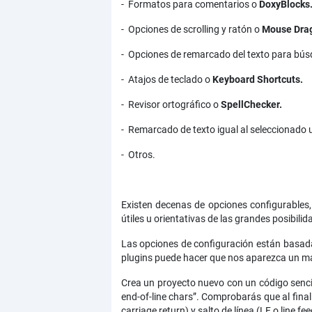
- Formatos para comentarios o
DoxyBlocks
- Opciones de scrolling y ratón o
Mouse Drag
- Opciones de remarcado del texto para bú
- Atajos de teclado o
Keyboard Shortcuts.
- Revisor ortográfico o
SpellChecker.
- Remarcado de texto igual al seleccionado 
- Otros.
Existen decenas de opciones configurables
útiles u orientativas de las grandes posibili
Las opciones de configuración están basadas
plugins puede hacer que nos aparezca un ma
Crea un proyecto nuevo con un código sencill
end-of-line chars”. Comprobarás que al fina
carriage return) y salto de línea (LF o line fee