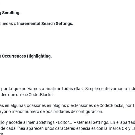
.
 Scrolling.
squedas o
Incremental Search Settings.
u
Occurrences Highlighting.
, por lo que no vamos a analizar todas ellas. Simplemente vamos a in
dades que ofrece Code::Blocks.
 en algunas ocasiones en plugins o extensiones de Code::Blocks, por ta
yor o menor número de posibilidades de configuración.
o y accede al menú Settings - Editor... – General Settings. En el aparta
l de cada línea aparecen unos caracteres especiales con la marca CR y L
d).