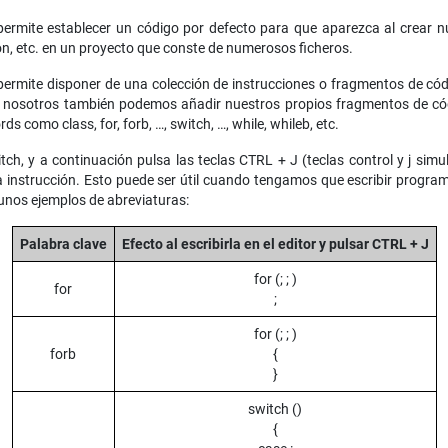
e permite establecer un código por defecto para que aparezca al crear 
ón, etc. en un proyecto que conste de numerosos ficheros.
s permite disponer de una colección de instrucciones o fragmentos de có
e nosotros también podemos añadir nuestros propios fragmentos de cód
como class, for, forb, …, switch, …, while, whileb, etc.
itch, y a continuación pulsa las teclas CTRL + J (teclas control y j sim
 instrucción. Esto puede ser útil cuando tengamos que escribir program
unos ejemplos de abreviaturas:
Palabra clave
Efecto al escribirla en el editor y pulsar CTRL + J
for (; ; )
for
;
for (; ; )
forb
{
}
switch ()
{