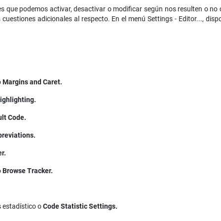
es que podemos activar, desactivar o modificar según nos resulten o n
uestiones adicionales al respecto. En el menú Settings - Editor..., di
o
Margins and Caret.
ighlighting.
lt Code.
reviations.
r.
o
Browse Tracker.
 estadístico o
Code Statistic Settings.