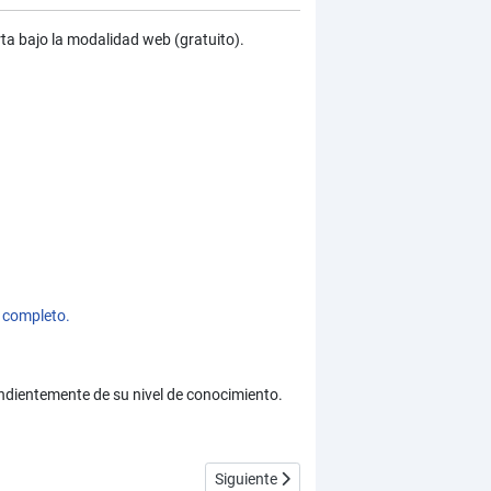
rta bajo la modalidad web (gratuito).
 completo.
ndientemente de su nivel de conocimiento.
Artículo siguiente: Indice del tutorial "
Siguiente