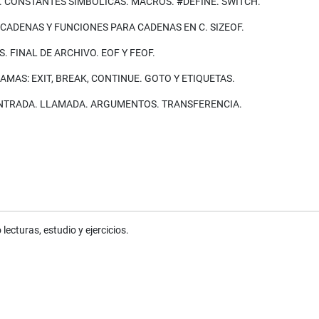
. CONSTANTES SIMBÓLICAS. MACROS. #DEFINE. SWITCH.
. CADENAS Y FUNCIONES PARA CADENAS EN C. SIZEOF.
 FINAL DE ARCHIVO. EOF Y FEOF.
MAS: EXIT, BREAK, CONTINUE. GOTO Y ETIQUETAS.
ENTRADA. LLAMADA. ARGUMENTOS. TRANSFERENCIA.
lecturas, estudio y ejercicios.