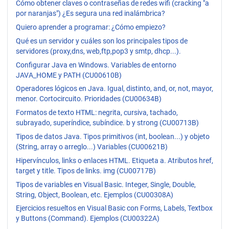
Cómo obtener claves o contraseñas de redes wifi (cracking "a
por naranjas") ¿Es segura una red inalámbrica?
Quiero aprender a programar: ¿Cómo empiezo?
Qué es un servidor y cuáles son los principales tipos de
servidores (proxy,dns, web,ftp,pop3 y smtp, dhcp...).
Configurar Java en Windows. Variables de entorno
JAVA_HOME y PATH (CU00610B)
Operadores lógicos en Java. Igual, distinto, and, or, not, mayor,
menor. Cortocircuito. Prioridades (CU00634B)
Formatos de texto HTML: negrita, cursiva, tachado,
subrayado, superíndice, subíndice. b y strong (CU00713B)
Tipos de datos Java. Tipos primitivos (int, boolean...) y objeto
(String, array o arreglo...) Variables (CU00621B)
Hipervínculos, links o enlaces HTML. Etiqueta a. Atributos href,
target y title. Tipos de links. img (CU00717B)
Tipos de variables en Visual Basic. Integer, Single, Double,
String, Object, Boolean, etc. Ejemplos (CU00308A)
Ejercicios resueltos en Visual Basic con Forms, Labels, Textbox
y Buttons (Command). Ejemplos (CU00322A)