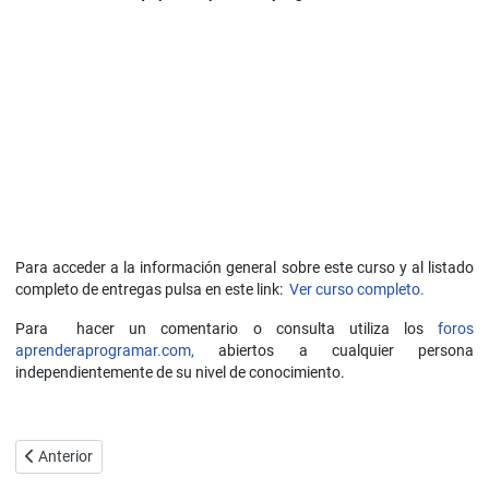
Para acceder a la información general sobre este curso y al listado
completo de entregas pulsa en este link:
Ver curso completo.
Para hacer un comentario o consulta utiliza los
foros
aprenderaprogramar.com,
abiertos a cualquier persona
independientemente de su nivel de conocimiento.
Artículo anterior: Generar HTML usando lenguaje PHP. Ejemplos sen
Anterior