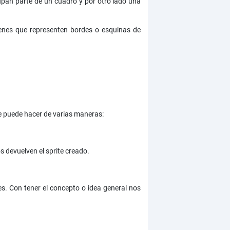
pan parte de un cuadro y por otro lado una
genes que representen bordes o esquinas de
e puede hacer de varias maneras:
 devuelven el sprite creado.
es. Con tener el concepto o idea general nos