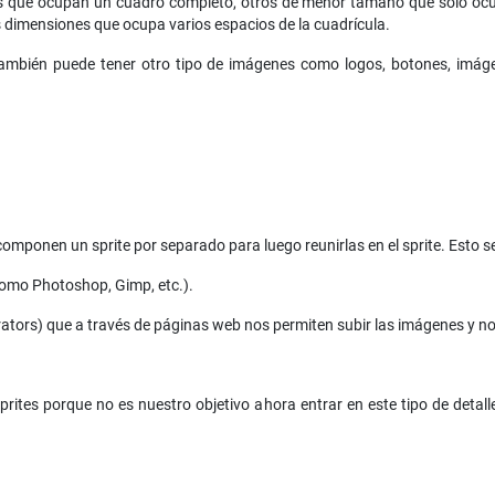
s que ocupan un cuadro completo, otros de menor tamaño que solo ocu
dimensiones que ocupa varios espacios de la cuadrícula.
también puede tener otro tipo de imágenes como logos, botones, imá
mponen un sprite por separado para luego reunirlas en el sprite. Esto s
omo Photoshop, Gimp, etc.).
ators) que a través de páginas web nos permiten subir las imágenes y nos
rites porque no es nuestro objetivo ahora entrar en este tipo de detall