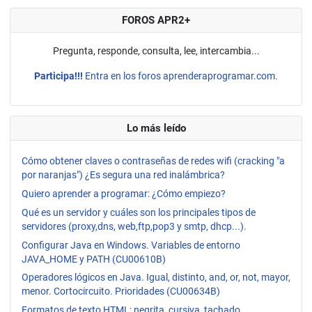
FOROS APR2+
Pregunta, responde, consulta, lee, intercambia...
Participa!!!
Entra en los foros aprenderaprogramar.com.
Lo más leído
Cómo obtener claves o contraseñas de redes wifi (cracking "a
por naranjas") ¿Es segura una red inalámbrica?
Quiero aprender a programar: ¿Cómo empiezo?
Qué es un servidor y cuáles son los principales tipos de
servidores (proxy,dns, web,ftp,pop3 y smtp, dhcp...).
Configurar Java en Windows. Variables de entorno
JAVA_HOME y PATH (CU00610B)
Operadores lógicos en Java. Igual, distinto, and, or, not, mayor,
menor. Cortocircuito. Prioridades (CU00634B)
Formatos de texto HTML: negrita, cursiva, tachado,