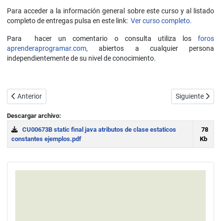
Para acceder a la información general sobre este curso y al listado
completo de entregas pulsa en este link:
Ver curso completo.
Para hacer un comentario o consulta utiliza los
foros
aprenderaprogramar.com,
abiertos a cualquier persona
independientemente de su nivel de conocimiento.
Artículo anterior: Generar números aleatorios en Java. Clase Random
Artículo sigui
Anterior
Siguiente
Descargar archivo:
CU00673B static final java atributos de clase estaticos
78
constantes ejemplos.pdf
Kb
Download