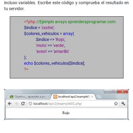
incluso variables. Escribe este código y comprueba el resultado en
tu servidor.
<?php
//Ejemplo arrays aprenderaprogramar.com
$indice =
'coche'
;
$colores_vehiculos =
array
(
$indice =>
'Rojo'
,
'moto'
=>
'verde'
,
'avion'
=>
'amarillo'
);
echo
$colores_vehiculos[$indice];
?>