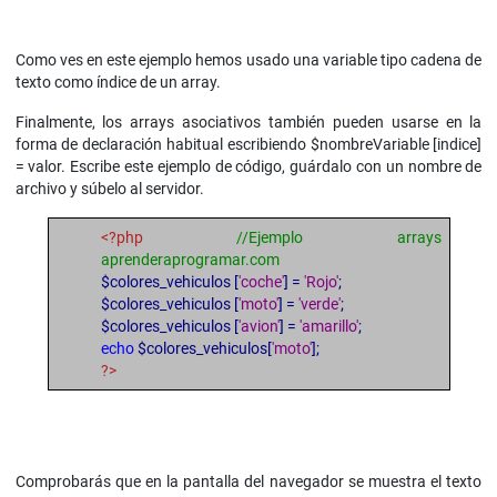
Como ves en este ejemplo hemos usado una variable tipo cadena de
texto como índice de un array.
Finalmente, los arrays asociativos también pueden usarse en la
forma de declaración habitual escribiendo $nombreVariable [indice]
= valor. Escribe este ejemplo de código, guárdalo con un nombre de
archivo y súbelo al servidor.
<?php
//Ejemplo arrays
aprenderaprogramar.com
$colores_vehiculos [
'coche'
] =
'Rojo'
;
$colores_vehiculos [
'moto'
] =
'verde'
;
$colores_vehiculos [
'avion'
] =
'amarillo'
;
echo
$colores_vehiculos[
'moto'
];
?>
Comprobarás que en la pantalla del navegador se muestra el texto