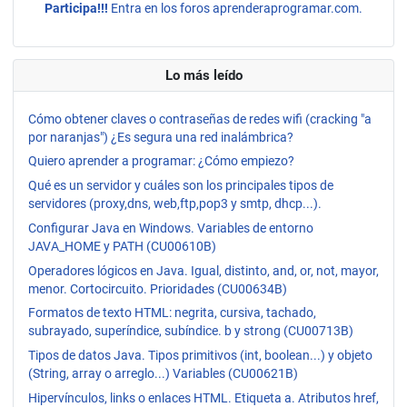
Participa!!!
Entra en los foros aprenderaprogramar.com.
Lo más leído
Cómo obtener claves o contraseñas de redes wifi (cracking "a
por naranjas") ¿Es segura una red inalámbrica?
Quiero aprender a programar: ¿Cómo empiezo?
Qué es un servidor y cuáles son los principales tipos de
servidores (proxy,dns, web,ftp,pop3 y smtp, dhcp...).
Configurar Java en Windows. Variables de entorno
JAVA_HOME y PATH (CU00610B)
Operadores lógicos en Java. Igual, distinto, and, or, not, mayor,
menor. Cortocircuito. Prioridades (CU00634B)
Formatos de texto HTML: negrita, cursiva, tachado,
subrayado, superíndice, subíndice. b y strong (CU00713B)
Tipos de datos Java. Tipos primitivos (int, boolean...) y objeto
(String, array o arreglo...) Variables (CU00621B)
Hipervínculos, links o enlaces HTML. Etiqueta a. Atributos href,