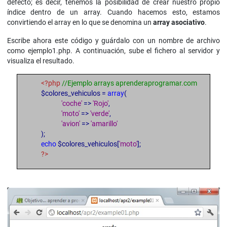
defecto; es decir, tenemos la posibilidad de crear nuestro propio
índice dentro de un array. Cuando hacemos esto, estamos
convirtiendo el array en lo que se denomina un
array asociativo
.
Escribe ahora este código y guárdalo con un nombre de archivo
como ejemplo1.php. A continuación, sube el fichero al servidor y
visualiza el resultado.
<?php
//Ejemplo arrays aprenderaprogramar.com
$colores_vehiculos =
array
(
'coche'
=>
'Rojo'
,
'moto'
=>
'verde'
,
'avion'
=>
'amarillo'
);
echo
$colores_vehiculos[
'moto'
];
?>