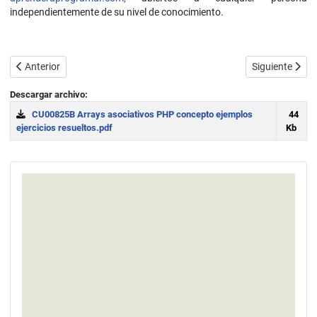
independientemente de su nivel de conocimiento.
Artículo anterior: Matrices. Array (arreglo) multidimensional PHP. A
Artículo sigui
Anterior
Siguiente
Descargar archivo:
CU00825B Arrays asociativos PHP concepto ejemplos
44
ejercicios resueltos.pdf
Kb
Download