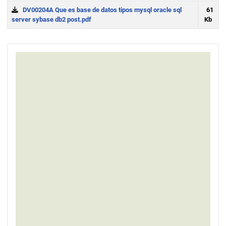
DV00204A Que es base de datos tipos mysql oracle sql
61
server sybase db2 post.pdf
Kb
Download