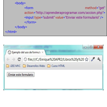
<body>
<form
method
=
"get"
action
=
"http://aprenderaprogramar.com/accion.php"
>
<input
type
=
"submit"
value
=
"Enviar este formulario"
/>
</form>
</body>
</html>