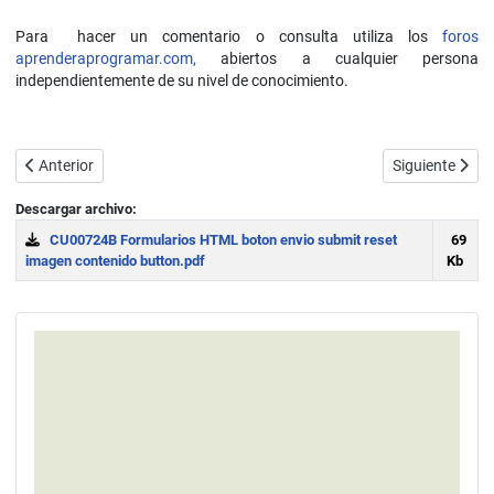
Para hacer un comentario o consulta utiliza los
foros
aprenderaprogramar.com,
abiertos a cualquier persona
independientemente de su nivel de conocimiento.
Artículo anterior: checkbox y radio en form HTML. select, option y o
Artículo sigui
Anterior
Siguiente
Descargar archivo:
CU00724B Formularios HTML boton envio submit reset
69
imagen contenido button.pdf
Kb
Download