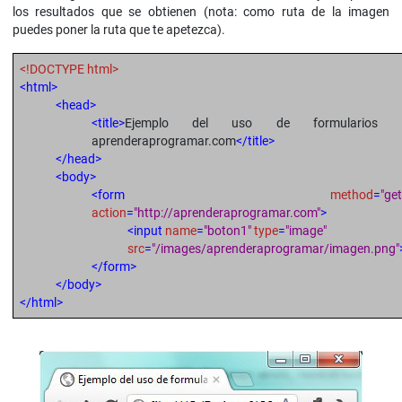
los resultados que se obtienen (nota: como ruta de la imagen
puedes poner la ruta que te apetezca).
<!DOCTYPE html>
<html>
<head>
<title>
Ejemplo del uso de formularios 
aprenderaprogramar.com
</title>
</head>
<body>
<form
method
=
"get
action
=
"http://aprenderaprogramar.com"
>
<input
name
=
"boton1"
type
=
"image"
src
=
"/images/aprenderaprogramar/imagen.png"
</form>
</body>
</html>