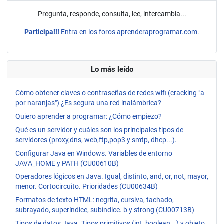
Pregunta, responde, consulta, lee, intercambia...
Participa!!!
Entra en los foros aprenderaprogramar.com.
Lo más leído
Cómo obtener claves o contraseñas de redes wifi (cracking "a
por naranjas") ¿Es segura una red inalámbrica?
Quiero aprender a programar: ¿Cómo empiezo?
Qué es un servidor y cuáles son los principales tipos de
servidores (proxy,dns, web,ftp,pop3 y smtp, dhcp...).
Configurar Java en Windows. Variables de entorno
JAVA_HOME y PATH (CU00610B)
Operadores lógicos en Java. Igual, distinto, and, or, not, mayor,
menor. Cortocircuito. Prioridades (CU00634B)
Formatos de texto HTML: negrita, cursiva, tachado,
subrayado, superíndice, subíndice. b y strong (CU00713B)
Tipos de datos Java. Tipos primitivos (int, boolean...) y objeto