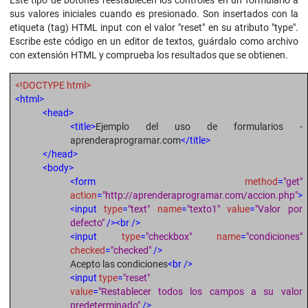
Este tipo de botones reestablecen los controles en un formulario a
sus valores iniciales cuando es presionado. Son insertados con la
etiqueta (tag) HTML input con el valor "reset" en su atributo "type".
Escribe este código en un editor de textos, guárdalo como archivo
con extensión HTML y comprueba los resultados que se obtienen.
<!DOCTYPE html>
<html>
<head>
<title>
Ejemplo del uso de formularios -
aprenderaprogramar.com
</title>
</head>
<body>
<form
method
=
"get"
action
=
"http://aprenderaprogramar.com/accion.php"
>
<input
type
=
"text"
name
=
"texto1"
value
=
"Valor por
defecto"
/><br />
<input
type
=
"checkbox"
name
=
"condiciones"
checked
=
"checked"
/>
Acepto las condiciones
<br />
<input
type
=
"reset"
value
=
"Restablecer todos los campos a su valor
predeterminado"
/>