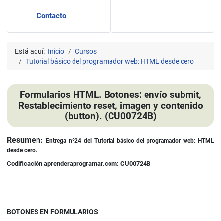
Contacto
Está aquí:
Inicio
Cursos
Tutorial básico del programador web: HTML desde cero
Formularios HTML. Botones: envío submit,
Restablecimiento reset, imagen y contenido
(button). (CU00724B)
Detalles
Resumen:
Entrega nº24 del
Tutorial básico del programador web: HTML
desde cero.
Codificación aprenderaprogramar.com: CU00724B
BOTONES EN FORMULARIOS