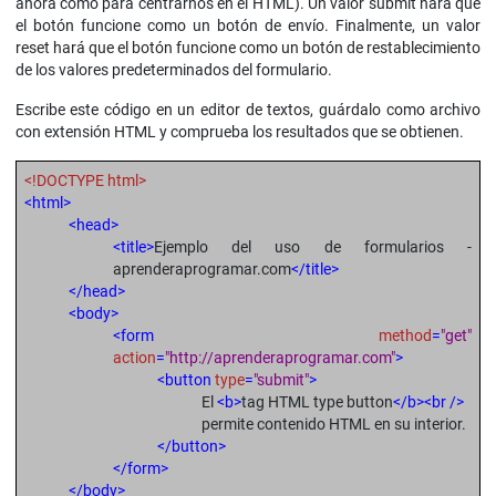
ahora cómo para centrarnos en el HTML). Un valor submit hará que
el botón funcione como un botón de envío. Finalmente, un valor
reset hará que el botón funcione como un botón de restablecimiento
de los valores predeterminados del formulario.
Escribe este código en un editor de textos, guárdalo como archivo
con extensión HTML y comprueba los resultados que se obtienen.
<!DOCTYPE html>
<html>
<head>
<title>
Ejemplo del uso de formularios -
aprenderaprogramar.com
</title>
</head>
<body>
<form
method
=
"get"
action
=
"http://aprenderaprogramar.com"
>
<button
type
=
"submit"
>
El
<b>
tag HTML type button
</b><br />
permite contenido HTML en su interior.
</button>
</form>
</body>