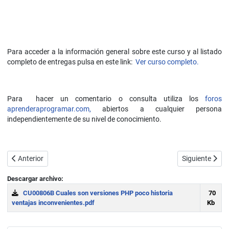
Para acceder a la información general sobre este curso y al listado
completo de entregas pulsa en este link:
Ver curso completo.
Para hacer un comentario o consulta utiliza los
foros
aprenderaprogramar.com,
abiertos a cualquier persona
independientemente de su nivel de conocimiento.
Artículo anterior: Ventajas/inconvenientes: páginas estáticas/din
Artículo sigui
Anterior
Siguiente
Descargar archivo:
CU00806B Cuales son versiones PHP poco historia
70
ventajas inconvenientes.pdf
Kb
Download