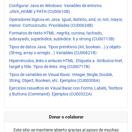
Configurar Java en Windows. Variables de entorno
JAVA_HOME y PATH (CU00610B)
Operadores lógicos en Java. Igual, distinto, and, or, not, mayor,
menor. Cortocircuito. Prioridades (CU00634B)
Formatos de texto HTML: negrita, cursiva, tachado,
subrayado, superíndice, subíndice. b y strong (CU00713B)
Tipos de datos Java. Tipos primitivos (int, boolean...) y objeto
(String, array o arreglo...) Variables (CU00621B)
Hipervínculos, links o enlaces HTML. Etiqueta a. Atributos href,
target y title. Tipos de links. img (CU00717B)
Tipos de variables en Visual Basic. Integer, Single, Double,
String, Object, Boolean, etc. Ejemplos (CU00308A)
Ejercicios resueltos en Visual Basic con Forms, Labels, Textbox
y Buttons (Command). Ejemplos (CU00322A)
Donar o colaborar
Este sitio se mantiene abierto gracias al apoyo de muchas