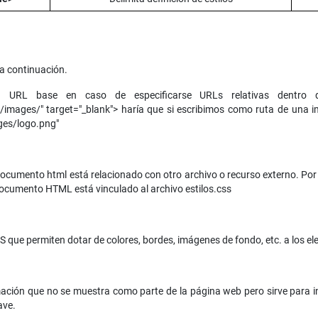
a continuación.
a URL base en caso de especificarse URLs relativas dentro
mages/" target="_blank"> haría que si escribimos como ruta de una im
es/logo.png"
documento html está relacionado con otro archivo o recurso externo. Por e
l documento HTML está vinculado al archivo estilos.css
CSS que permiten dotar de colores, bordes, imágenes de fondo, etc. a los e
mación que no se muestra como parte de la página web pero sirve para i
ave.