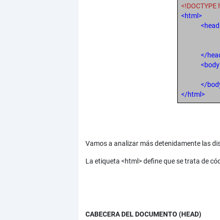
<!DOCTYPE 
<html>
<head
</hea
<body
</bod
</html>
Vamos a analizar más detenidamente las dis
La etiqueta <html> define que se trata de c
CABECERA DEL DOCUMENTO (HEAD)