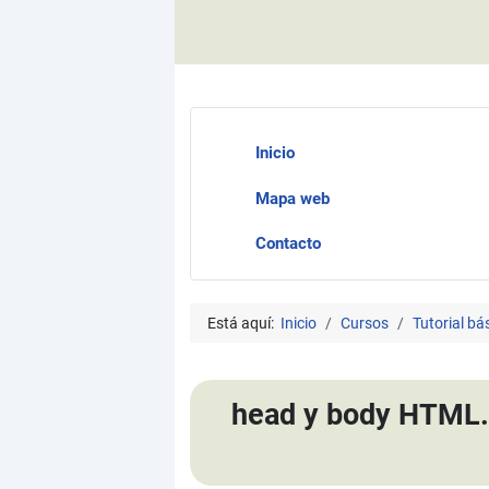
Inicio
Mapa web
Contacto
Está aquí:
Inicio
Cursos
Tutorial b
head y body HTML. E