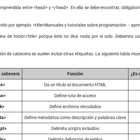
rendida entre <head> y </head>. En ella se debe encontrar, obligatoriame
enido por ejemplo: <title>Manuales y tutoriales sobre programación – ap
ina de Inicio</title> porque éste no dice nada por sí solo. Debemos usa
ción de cabecera se suelen incluir otras etiquetas. La siguiente tabla 
n cabecera
Función
¿Es 
le>
Da un título al documento HTML
se>
Define ruta de acceso
nk>
Define archivos vinculados
ta>
Define metadatos como descripción y palabras clave
ipt>
Delimita scripts incluídos
le>
Delimita definición de estilos