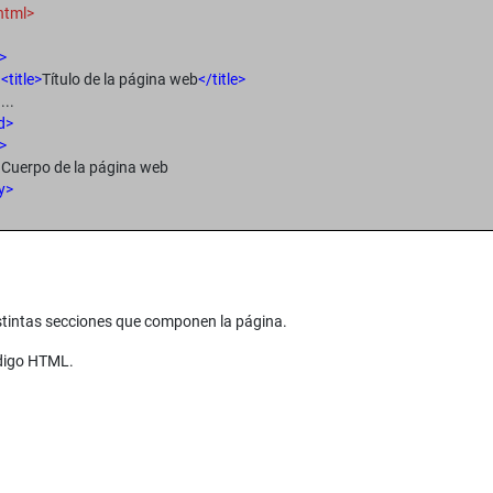
html>
>
<title>
Título de la página web
</title>
...
d>
>
Cuerpo de la página web
y>
tintas secciones que componen la página.
ódigo HTML.