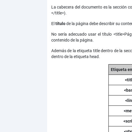
La cabecera del documento es la sección comp
</title>).
El
título
de la página debe describir su cont
No sería adecuado usar el título <title>Pág
contenido de la página.
Además de la etiqueta title dentro de la sec
dentro de la etiqueta head.
Etiqueta e
<tit
<ba
<li
<me
<scr
<sty