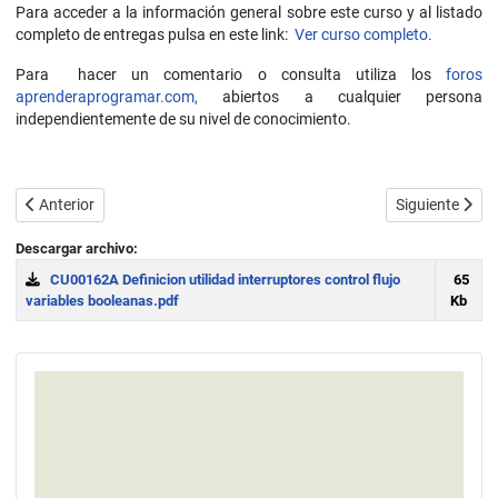
Para acceder a la información general sobre este curso y al listado
completo de entregas pulsa en este link:
Ver curso completo.
Para hacer un comentario o consulta utiliza los
foros
aprenderaprogramar.com,
abiertos a cualquier persona
independientemente de su nivel de conocimiento.
Artículo anterior: Ejercicios resueltos con pseudocódigo y diagramas 
Artículo siguie
Anterior
Siguiente
Descargar archivo:
CU00162A Definicion utilidad interruptores control flujo
65
variables booleanas.pdf
Kb
Download