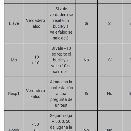
Si vale
verdadero se
Verdadero
repite un
Llave
Sí
Sí
Falso
bucle y si
vale falso se
sale de él
Si vale –10
se repite el
- 10
Mix
bucle y si
No
Sí
+ 10
vale +10 se
sale de él
Almacena la
contestación
Verdadero
Resp1
a una
Sí
No
Falso
pregunta de
un test
Según valga
– 50, 0, 50
- 50
da lugar a la
Posib
0
No
No