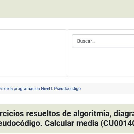
Buscar
es de la programación Nivel I. Pseudocódigo
rcicios resueltos de algoritmia, diagr
eudocódigo. Calcular media (CU0014