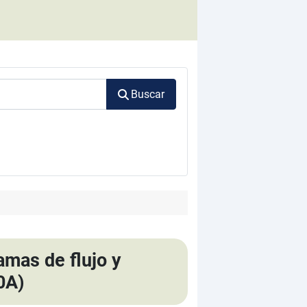
Buscar
amas de flujo y
0A)