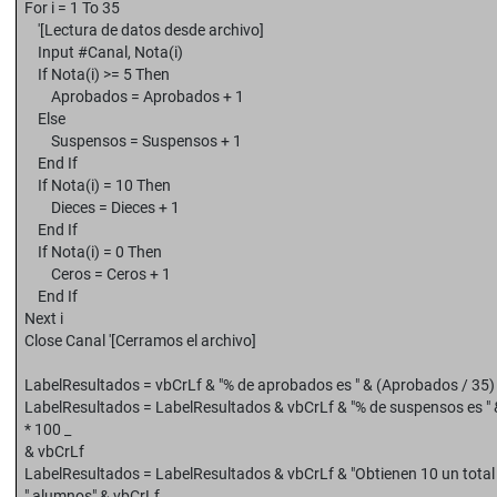
For i = 1 To 35
'[Lectura de datos desde archivo]
Input #Canal, Nota(i)
If Nota(i) >= 5 Then
Aprobados = Aprobados + 1
Else
Suspensos = Suspensos + 1
End If
If Nota(i) = 10 Then
Dieces = Dieces + 1
End If
If Nota(i) = 0 Then
Ceros = Ceros + 1
End If
Next i
Close Canal '[Cerramos el archivo]
LabelResultados = vbCrLf & "% de aprobados es " & (Aprobados / 35)
LabelResultados = LabelResultados & vbCrLf & "% de suspensos es " 
* 100 _
& vbCrLf
LabelResultados = LabelResultados & vbCrLf & "Obtienen 10 un total 
" alumnos" & vbCrLf