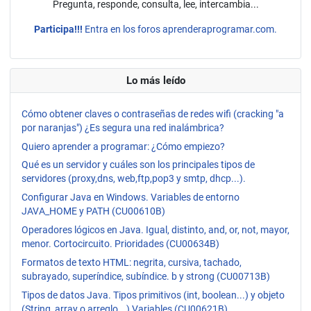
Pregunta, responde, consulta, lee, intercambia...
Participa!!!
Entra en los foros aprenderaprogramar.com.
Lo más leído
Cómo obtener claves o contraseñas de redes wifi (cracking "a
por naranjas") ¿Es segura una red inalámbrica?
Quiero aprender a programar: ¿Cómo empiezo?
Qué es un servidor y cuáles son los principales tipos de
servidores (proxy,dns, web,ftp,pop3 y smtp, dhcp...).
Configurar Java en Windows. Variables de entorno
JAVA_HOME y PATH (CU00610B)
Operadores lógicos en Java. Igual, distinto, and, or, not, mayor,
menor. Cortocircuito. Prioridades (CU00634B)
Formatos de texto HTML: negrita, cursiva, tachado,
subrayado, superíndice, subíndice. b y strong (CU00713B)
Tipos de datos Java. Tipos primitivos (int, boolean...) y objeto
(String, array o arreglo...) Variables (CU00621B)