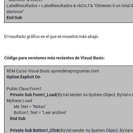
LabelResultados = LabelResultados & vbCrLf & "Obtienen 0 un total de
alumnos"
End Sub
El resultado gráfico es el que se muestra más abajo.
Código para versiones más recientes de Visual Basic:
REM Curso Visual Basic aprenderaprogramar.com
Option Explicit On
Public Class Form1
Private Sub Form1_Load
(ByVal sender As System.Object, ByVal e
MyBase.Load
Me.Text = "Notas"
Button1.Text = "Leer archivo"
End Sub
Private Sub Button1_Click
(ByVal sender As System.Object, ByVal 