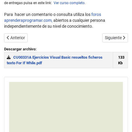
de entregas pulsa en este link:
Ver curso completo.
Para hacer un comentario o consulta utiliza los
foros
aprenderaprogramar.com,
abiertos a cualquier persona
independientemente de su nivel de conocimiento.
Artículo anterior: Ejercicios resueltos en Visual Basic: ejemplos leer
Artículo siguie
Anterior
Siguiente
Descargar archivo:
CU00331A Ejercicios Visual Basic resueltos ficheros
133
texto For If While.pdf
Kb
Download