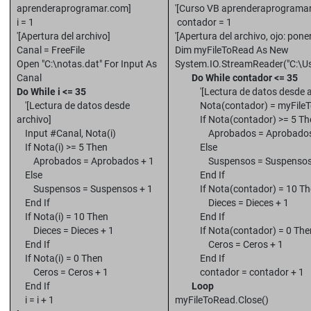
aprenderaprogramar.com]
'[Curso VB aprenderaprograma
i = 1
contador = 1
'[Apertura del archivo]
'[Apertura del archivo, ojo: pone
Canal = FreeFile
Dim myFileToRead As New
Open "C:\notas.dat" For Input As
System.IO.StreamReader("C:\Us
Canal
Do While contador <= 35
Do While i <= 35
'[Lectura de datos desde ar
'[Lectura de datos desde
Nota(contador) = myFileTo
archivo]
If Nota(contador) >= 5 Th
Input #Canal, Nota(i)
Aprobados = Aprobados 
If Nota(i) >= 5 Then
Else
Aprobados = Aprobados + 1
Suspensos = Suspensos 
Else
End If
Suspensos = Suspensos + 1
If Nota(contador) = 10 Th
End If
Dieces = Dieces + 1
If Nota(i) = 10 Then
End If
Dieces = Dieces + 1
If Nota(contador) = 0 The
End If
Ceros = Ceros + 1
If Nota(i) = 0 Then
End If
Ceros = Ceros + 1
contador = contador + 1
End If
Loop
i = i + 1
myFileToRead.Close()