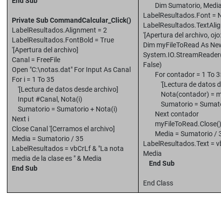
End Sub
Dim Sumatorio, Media 
LabelResultados.Font = Ne
Private Sub CommandCalcular_Click()
LabelResultados.TextAli
LabelResultados.Alignment = 2
'[Apertura del archivo, ojo
LabelResultados.FontBold = True
Dim myFileToRead As Ne
'[Apertura del archivo]
System.IO.StreamReader(
Canal = FreeFile
False)
Open "C:\notas.dat" For Input As Canal
For contador = 1 To 3
For i = 1 To 35
'[Lectura de datos de
'[Lectura de datos desde archivo]
Nota(contador) = myF
Input #Canal, Nota(i)
Sumatorio = Sumatori
Sumatorio = Sumatorio + Nota(i)
Next contador
Next i
myFileToRead.Close(
Close Canal '[Cerramos el archivo]
Media = Sumatorio / 
Media = Sumatorio / 35
LabelResultados.Text = vb
LabelResultados = vbCrLf & "La nota
Media
media de la clase es " & Media
End Sub
End Sub
End Class