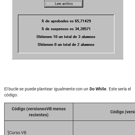
El bucle se puede plantear igualmente con un
Do While
. Este sería el
código:
Código (versionesVB menos
Código (vers
recientes)
'[Curso VB