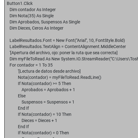
Button1.Click
Dim contador As Integer
Dim Nota(35) As Single
Dim Aprobados, Suspensos As Single
Dim Dieces, Ceros As Integer
LabelResultados.Font = New Font("Arial", 10, FontStyle.Bold)
LabelResultados.TextAlign = ContentAlignment.MiddleCenter
'[Apertura del archivo, ojo: poner la ruta que sea correcta]
Dim myFileToRead As New System.IO.StreamReader("C:\Users\Toshi
For contador = 1 To 35
'[Lectura de datos desde archivo]
Nota(contador) = myFileToRead.ReadLine()
If Nota(contador) >= 5 Then
Aprobados = Aprobados + 1
Else
Suspensos = Suspensos + 1
End If
If Nota(contador) = 10 Then
Dieces = Dieces + 1
End If
If Nota(contador) = 0 Then