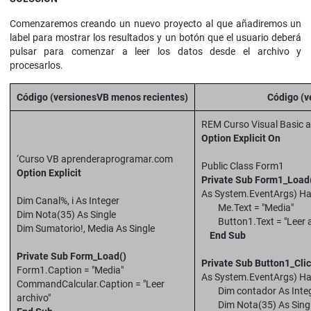
Comenzaremos creando un nuevo proyecto al que añadiremos un
label para mostrar los resultados y un botón que el usuario deberá
pulsar para comenzar a leer los datos desde el archivo y
procesarlos.
Código (versionesVB menos recientes)
Código (v
REM Curso Visual Basic
Option Explicit On
‘Curso VB aprenderaprogramar.com
Public Class Form1
Option Explicit
Private Sub Form1_Load
As System.EventArgs) H
Dim Canal%, i As Integer
Me.Text = "Media"
Dim Nota(35) As Single
Button1.Text = "Leer a
Dim Sumatorio!, Media As Single
End Sub
Private Sub Form_Load()
Private Sub Button1_Clic
Form1.Caption = "Media"
As System.EventArgs) Ha
CommandCalcular.Caption = "Leer
Dim contador As Inte
archivo"
Dim Nota(35) As Sing