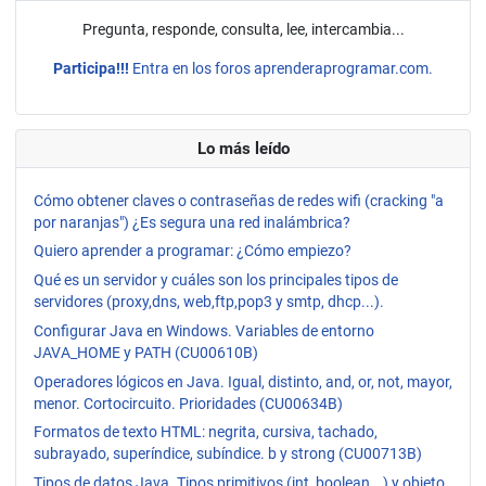
Pregunta, responde, consulta, lee, intercambia...
Participa!!!
Entra en los foros aprenderaprogramar.com.
Lo más leído
Cómo obtener claves o contraseñas de redes wifi (cracking "a
por naranjas") ¿Es segura una red inalámbrica?
Quiero aprender a programar: ¿Cómo empiezo?
Qué es un servidor y cuáles son los principales tipos de
servidores (proxy,dns, web,ftp,pop3 y smtp, dhcp...).
Configurar Java en Windows. Variables de entorno
JAVA_HOME y PATH (CU00610B)
Operadores lógicos en Java. Igual, distinto, and, or, not, mayor,
menor. Cortocircuito. Prioridades (CU00634B)
Formatos de texto HTML: negrita, cursiva, tachado,
subrayado, superíndice, subíndice. b y strong (CU00713B)
Tipos de datos Java. Tipos primitivos (int, boolean...) y objeto