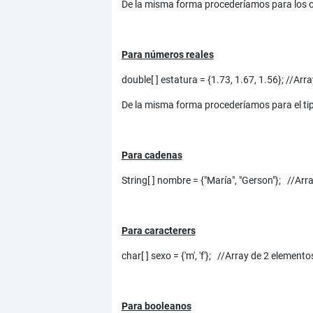
De la misma forma procederíamos para los otr
Para números reales
double[ ] estatura = {1.73, 1.67, 1.56}; //Ar
De la misma forma procederíamos para el tipo 
Para cadenas
String[ ] nombre = {"María", "Gerson"}; //Arr
Para caracterers
char[ ] sexo = {'m', 'f'}; //Array de 2 elemento
Para booleanos