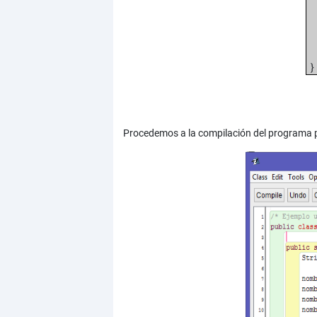
n
n
no
}
Procedemos a la compilación del programa p