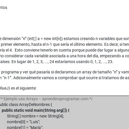
entos
mensión “n” (int[ ] a = new int[n]) estamos creando n variables que son a[0
primer elemento, hasta el n-1 que sería el último elemento. Es decir, si t
sería el 4. Esto conviene tenerlo en cuenta porque puede dar lugar a algun
mo considerar cada variable asociada a una hora del día, empezando a con
es. En lugar de 1, 2, 3, ..., 24 estaríamos usando 0, 1, 2, ..., 23.
 programa y ver qué pasaría si declaramos un array de tamaño “n” y vam
ón “n-1”. Adicionalmente vamos a comprobar qué ocurre si tratamos de asig
lueJ) es el siguiente:
 Ejemplo uso Arrays – aprenderaprogramar.com */
blic class ArrayDeNombres {
blic static void main(String arg[ ]) {
ring[ ] nombre = new String[4];
ombre[0] = "Luis";
ombre[1] = "María";