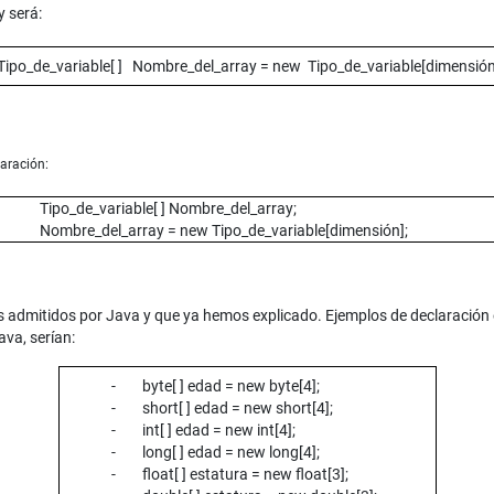
y será:
ipo_de_variable[ ] Nombre_del_array = new Tipo_de_variable[dimensión
aración:
Tipo_de_variable[ ] Nombre_del_array;
Nombre_del_array = new Tipo_de_variable[dimensión];
los admitidos por Java y que ya hemos explicado. Ejemplos de declaración e
ava, serían:
- byte[ ] edad = new byte[4];
- short[ ] edad = new short[4];
- int[ ] edad = new int[4];
- long[ ] edad = new long[4];
- float[ ] estatura = new float[3];