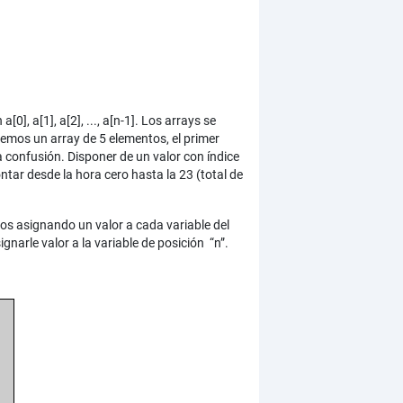
], a[1], a[2], ..., a[n-1]. Los arrays se
enemos un array de 5 elementos, el primer
a confusión. Disponer de un valor con índice
tar desde la hora cero hasta la 23 (total de
os asignando un valor a cada variable del
narle valor a la variable de posición “n”.