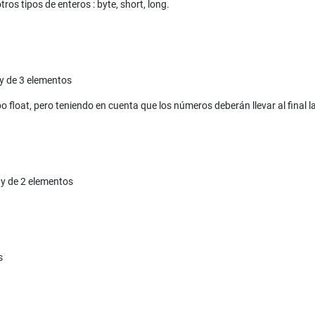
os tipos de enteros : byte, short, long.
ray de 3 elementos
float, pero teniendo en cuenta que los números deberán llevar al final la l
ay de 2 elementos
s