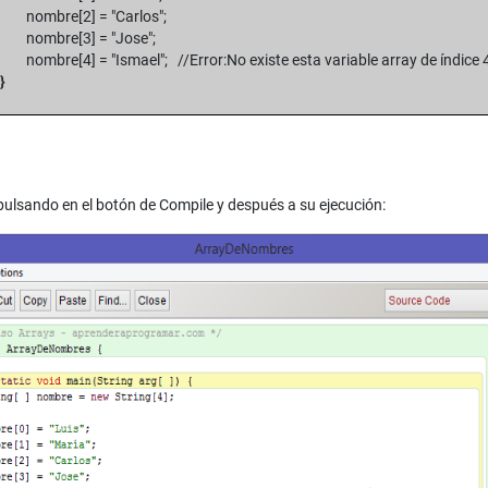
ombre[2] = "Carlos";
ombre[3] = "Jose";
mbre[4] = "Ismael"; //Error:No existe esta variable array de índice 
}
ulsando en el botón de Compile y después a su ejecución: