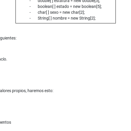
- double[ ] estatura = new double[3];
- boolean[ ] estado = new boolean[5];
- char[ ] sexo = new char[2];
- String[ ] nombre = new String[2];
iguientes:
cío.
valores propios, haremos esto:
ementos