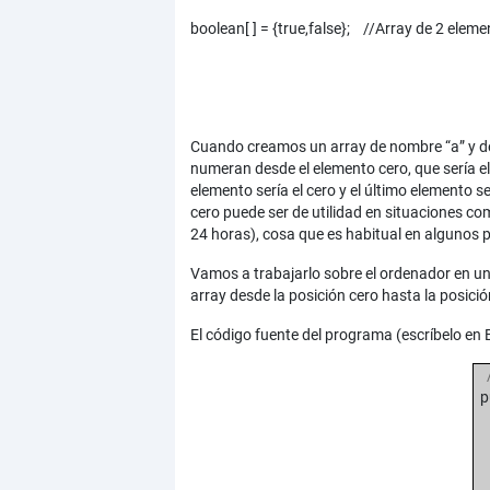
boolean[ ] = {true,false}; //Array de 2 elem
Cuando creamos un array de nombre “a” y de di
numeran desde el elemento cero, que sería el 
elemento sería el cero y el último elemento 
cero puede ser de utilidad en situaciones co
24 horas), cosa que es habitual en algunos país
Vamos a trabajarlo sobre el ordenador en un
array desde la posición cero hasta la posici
El código fuente del programa (escríbelo en B
/*
pu
pu
St
n
n