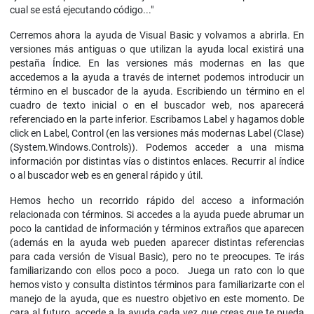
cual se está ejecutando código..."
Cerremos ahora la ayuda de Visual Basic y volvamos a abrirla. En
versiones más antiguas o que utilizan la ayuda local existirá una
pestaña Índice. En las versiones más modernas en las que
accedemos a la ayuda a través de internet podemos introducir un
término en el buscador de la ayuda. Escribiendo un término en el
cuadro de texto inicial o en el buscador web, nos aparecerá
referenciado en la parte inferior. Escribamos Label y hagamos doble
click en Label, Control (en las versiones más modernas Label (Clase)
(System.Windows.Controls)‎). Podemos acceder a una misma
información por distintas vías o distintos enlaces. Recurrir al índice
o al buscador web es en general rápido y útil.
Hemos hecho un recorrido rápido del acceso a información
relacionada con términos. Si accedes a la ayuda puede abrumar un
poco la cantidad de información y términos extraños que aparecen
(además en la ayuda web pueden aparecer distintas referencias
para cada versión de Visual Basic), pero no te preocupes. Te irás
familiarizando con ellos poco a poco. Juega un rato con lo que
hemos visto y consulta distintos términos para familiarizarte con el
manejo de la ayuda, que es nuestro objetivo en este momento. De
cara al futuro, accede a la ayuda cada vez que creas que te pueda