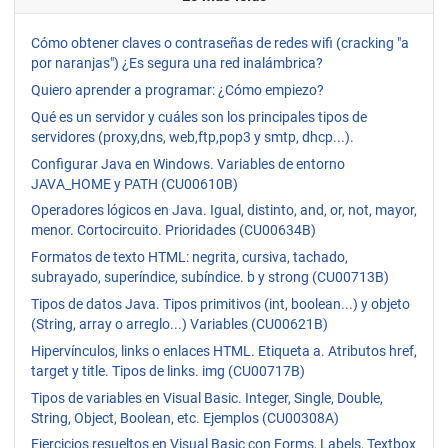
Cómo obtener claves o contraseñas de redes wifi (cracking "a
por naranjas") ¿Es segura una red inalámbrica?
Quiero aprender a programar: ¿Cómo empiezo?
Qué es un servidor y cuáles son los principales tipos de
servidores (proxy,dns, web,ftp,pop3 y smtp, dhcp...).
Configurar Java en Windows. Variables de entorno
JAVA_HOME y PATH (CU00610B)
Operadores lógicos en Java. Igual, distinto, and, or, not, mayor,
menor. Cortocircuito. Prioridades (CU00634B)
Formatos de texto HTML: negrita, cursiva, tachado,
subrayado, superíndice, subíndice. b y strong (CU00713B)
Tipos de datos Java. Tipos primitivos (int, boolean...) y objeto
(String, array o arreglo...) Variables (CU00621B)
Hipervínculos, links o enlaces HTML. Etiqueta a. Atributos href,
target y title. Tipos de links. img (CU00717B)
Tipos de variables en Visual Basic. Integer, Single, Double,
String, Object, Boolean, etc. Ejemplos (CU00308A)
Ejercicios resueltos en Visual Basic con Forms, Labels, Textbox