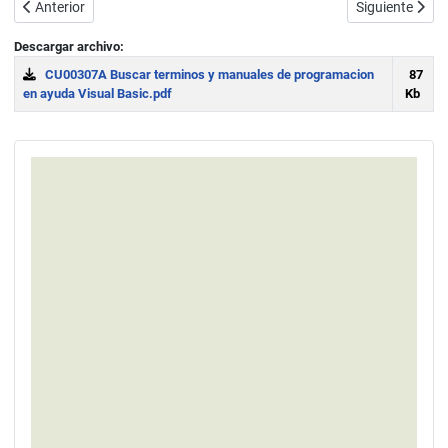
Artículo anterior: La ayuda y referencia de Visual Basic: herrami
Artículo siguie
Anterior
Siguiente
Descargar archivo:
CU00307A Buscar terminos y manuales de programacion
87
en ayuda Visual Basic.pdf
Kb
Download