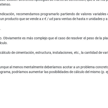
extenso.
icación, recomendamos programarlo partiendo de valores variables en 
 un producto que se vende a
x € / ud
para ventas de hasta
n
unidades y 
.
 Obviamente es más complejo que el caso de resolver el peso de la pla
lculo.
álculo de cimentación, estructura, instalaciones, etc., la cantidad de vari
nque al menos mentalmente deberíamos acotar a un problema concreto (p
grama, podríamos aumentar las posibilidades de cálculo del mismo (p. ej. 