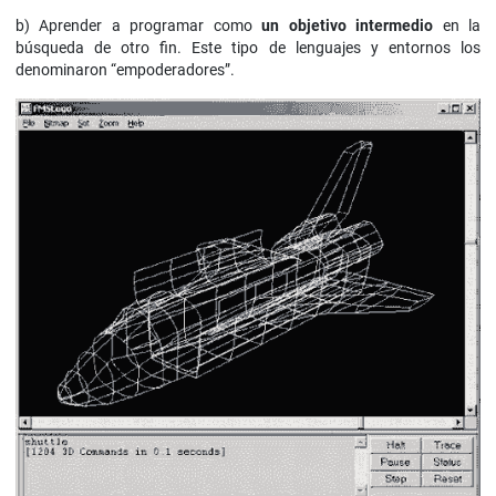
b) Aprender a programar como
un objetivo intermedio
en la
búsqueda de otro fin. Este tipo de lenguajes y entornos los
denominaron “empoderadores”.