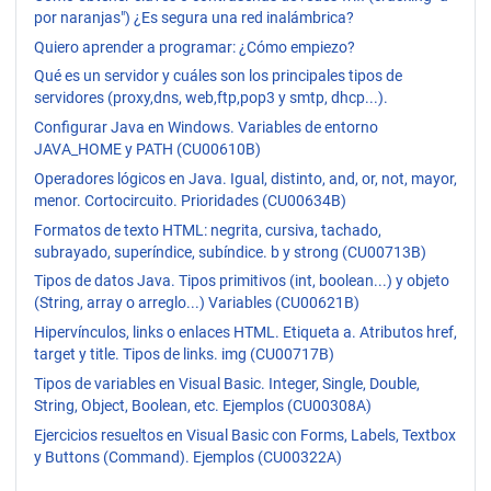
por naranjas") ¿Es segura una red inalámbrica?
Quiero aprender a programar: ¿Cómo empiezo?
Qué es un servidor y cuáles son los principales tipos de
servidores (proxy,dns, web,ftp,pop3 y smtp, dhcp...).
Configurar Java en Windows. Variables de entorno
JAVA_HOME y PATH (CU00610B)
Operadores lógicos en Java. Igual, distinto, and, or, not, mayor,
menor. Cortocircuito. Prioridades (CU00634B)
Formatos de texto HTML: negrita, cursiva, tachado,
subrayado, superíndice, subíndice. b y strong (CU00713B)
Tipos de datos Java. Tipos primitivos (int, boolean...) y objeto
(String, array o arreglo...) Variables (CU00621B)
Hipervínculos, links o enlaces HTML. Etiqueta a. Atributos href,
target y title. Tipos de links. img (CU00717B)
Tipos de variables en Visual Basic. Integer, Single, Double,
String, Object, Boolean, etc. Ejemplos (CU00308A)
Ejercicios resueltos en Visual Basic con Forms, Labels, Textbox
y Buttons (Command). Ejemplos (CU00322A)