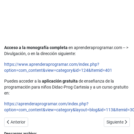
Acceso a la monografía completa
en aprenderaprogramar.com -- >
Divulgación, o en la dirección siguiente:
https://www.aprenderaprogramar.com/index.php?
option=com_content&view=category&id=124&Itemid=401
Puedes acceder a la
aplicación gratuita
de enseñanza de la
programación para niños Didac-Prog Cartesia y a un curso gratuito
en:
https://aprenderaprogramar.com/index.php?
option=com_content&view=category&layout=blog&id=113&Itemid=3
Artículo anterior: Motivaciones didáctico-pedagógicas para introdu
Artículo sigui
Anterior
Siguiente
Descargar archivo: