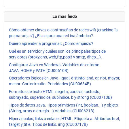
Lo más leído
Cómo obtener claves o contraseñas de redes wifi (cracking "a
por naranjas") ¿Es segura una red inalámbrica?
Quiero aprender a programar: ¿Cómo empiezo?
Qué es un servidor y cuáles son los principales tipos de
servidores (proxy,dns, web,ftp,pop3 y smtp, dhcp...).
Configurar Java en Windows. Variables de entorno
JAVA_HOME y PATH (CU00610B)
Operadores lógicos en Java. Igual, distinto, and, or, not, mayor,
menor. Cortocircuito. Prioridades (CU00634B)
Formatos de texto HTML: negrita, cursiva, tachado,
subrayado, superíndice, subíndice. b y strong (CU00713B)
Tipos de datos Java. Tipos primitivos (int, boolean...) y objeto
(String, array o arreglo...) Variables (CU00621B)
Hipervínculos, links o enlaces HTML. Etiqueta a. Atributos href,
target y title. Tipos de links. img (CU00717B)