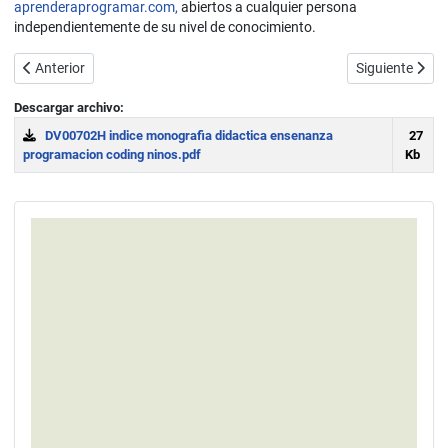
aprenderaprogramar.com,
abiertos a cualquier persona
independientemente de su nivel de conocimiento.
Artículo anterior: Información básica Monografía "Historia de la en
Artículo sigui
Anterior
Siguiente
Descargar archivo:
DV00702H indice monografia didactica ensenanza
27
programacion coding ninos.pdf
Kb
Download