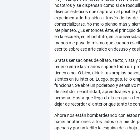
nosotros y se dispensan como si de rosquil
diseños estéticos que capturan al posible y
experimentado ha sido a través de las de 
comercializarse. Yo me lo pienso más y siem
Me planteo. ¿Es entonces éste, el principio 
en la escuela, en el instituto, en la universi
manos me pasa lo mismo que cuando escribo 
escrito sobre ese arte caído en desuso y ca
Gratas sensaciones de olfato, tacto, vista y
tenerlo entre las manos supone todo un proces
tienen o no. O bien, dirigir tus propios pas
sientes en tu interior. Luego, pagas, te lo 
funcionar. Se abre un poderoso y sensitivo m
de sentido, sensibilidad, aprendizajes y p
persona. Hasta que llega el día en que lo te
dejar de recordar el anterior que tanto te co
Ahora nos están bombardeando con estos nue
hacer anotaciones a los lados o a pie de 
apenas y por un ladito la esquina de la hoja…