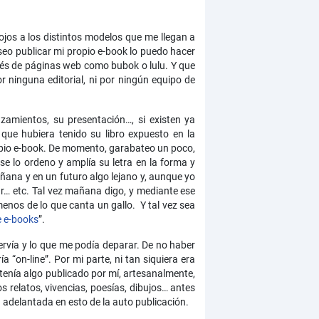
jos a los distintos modelos que me llegan a
deseo publicar mi propio e-book lo puedo hacer
avés de páginas web como bubok o lulu. Y que
or ninguna editorial, ni por ningún equipo de
zamientos, su presentación…, si existen ya
que hubiera tenido su libro expuesto en la
ropio e-book. De momento, garabateo un poco,
e lo ordeno y amplía su letra en la forma y
ñana y en un futuro algo lejano y, aunque yo
r… etc. Tal vez mañana digo, y mediante ese
menos de lo que canta un gallo. Y tal vez sea
e e-books
”.
rvía y lo que me podía deparar. De no haber
 “on-line”. Por mi parte, ni tan siquiera era
 tenía algo publicado por mí, artesanalmente,
 relatos, vivencias, poesías, dibujos… antes
 adelantada en esto de la auto publicación.