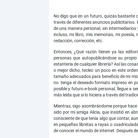
No digo que en un futuro, quizás bastante 
través de diferentes anuncios publicitarios. 
de una manera personal, sin intermediarios 
incluso, mi libro, mis memorias, mi poesía, 
redacción, corrección, etc.
Entonces, ¿Qué razón tienen ya las editor
personas que autopublicándose su propio l
estantería de cualquier librería? Así las c
o mejor dicho, tecleo un poco en este orde
tamaño adecuados para beneficio de mi miopí
no tenga el deseado formato impreso en pap
posible y futuro e-book personal, llegue a s
más leída que si lo hiciera a través del tradic
Mientras, sigo asombrándome porque hace ap
sido por mi amiga Alicia, que insistió en ab
consciente de que tenía algo que contar, aun
en pequeñas libretas a rayas o cuadriculada
de conocer el mundo de internet. Después de 