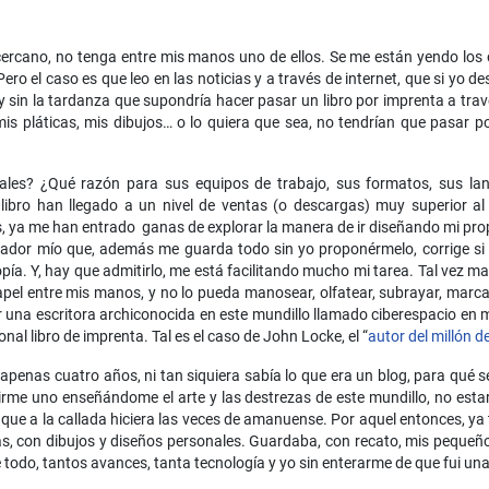
cercano, no tenga entre mis manos uno de ellos. Se me están yendo los o
Pero el caso es que leo en las noticias y a través de internet, que si yo 
y sin la tardanza que supondría hacer pasar un libro por imprenta a tr
mis pláticas, mis dibujos… o lo quiera que sea, no tendrían que pasar p
iales? ¿Qué razón para sus equipos de trabajo, sus formatos, sus lan
ibro han llegado a un nivel de ventas (o descargas) muy superior al 
osas, ya me han entrado ganas de explorar la manera de ir diseñando mi p
nador mío que, además me guarda todo sin yo proponérmelo, corrige si s
a. Y, hay que admitirlo, me está facilitando mucho mi tarea. Tal vez ma
el entre mis manos, y no lo pueda manosear, olfatear, subrayar, marca
er una escritora archiconocida en este mundillo llamado ciberespacio en 
ional libro de imprenta. Tal es el caso de John Locke, el “
autor del millón d
enas cuatro años, ni tan siquiera sabía lo que era un blog, para qué se
rirme uno enseñándome el arte y las destrezas de este mundillo, no estaría
que a la callada hiciera las veces de amanuense. Por aquel entonces, ya
s, con dibujos y diseños personales. Guardaba, con recato, mis pequeños
todo, tantos avances, tanta tecnología y yo sin enterarme de que fui una