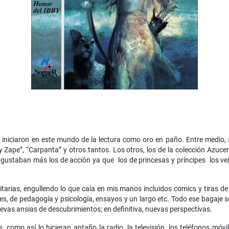
niciaron en este mundo de la lectura como oro en paño. Entre medio, apa
py y Zape”, “Carpanta” y otros tantos. Los otros, los de la colección Az
gustaban más los de acción ya que los de princesas y príncipes los veía
itarias, engullendo lo que caía en mis manos incluidos comics y tiras de
iles, de pedagogía y psicología, ensayos y un largo etc. Todo ese bagaje
vas ansias de descubrimientos; en definitiva, nuevas perspectivas.
, como así lo hicieran antaño la radio, la televisión, los teléfonos mó