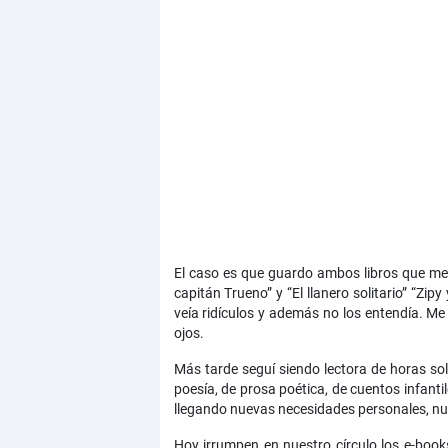
El caso es que guardo ambos libros que me i
capitán Trueno” y “El llanero solitario” “Zi
veía ridículos y además no los entendía. Me 
ojos.
Más tarde seguí siendo lectora de horas sol
poesía, de prosa poética, de cuentos infant
llegando nuevas necesidades personales, nue
Hoy irrumpen en nuestro círculo los e-books