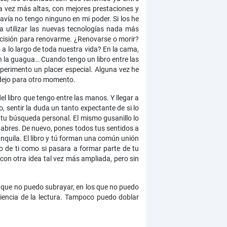
a vez más altas, con mejores prestaciones y
avía no tengo ninguno en mi poder. Si los he
a utilizar las nuevas tecnologías nada más
decisión para renovarme. ¿Renovarse o morir?
 a lo largo de toda nuestra vida? En la cama,
, en la guagua… Cuando tengo un libro entre las
perimento un placer especial. Alguna vez he
o dejo para otro momento.
l libro que tengo entre las manos. Y llegar a
o, sentir la duda un tanto expectante de si lo
r tu búsqueda personal. El mismo gusanillo lo
o abres. De nuevo, pones todos tus sentidos a
anquila. El libro y tú forman una común unión
o de ti como si pasara a formar parte de tu
 con otra idea tal vez más ampliada, pero sin
 que no puedo subrayar, en los que no puedo
iencia de la lectura. Tampoco puedo doblar