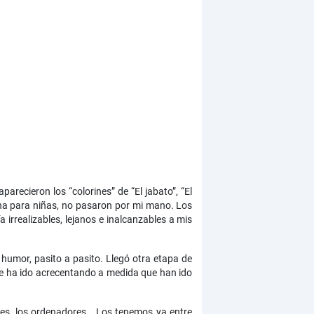
recieron los “colorines” de “El jabato”, “El
ucena para niñas, no pasaron por mi mano. Los
 irrealizables, lejanos e inalcanzables a mis
 humor, pasito a pasito. Llegó otra etapa de
 se ha ido acrecentando a medida que han ido
viles, los ordenadores… Los tenemos ya entre