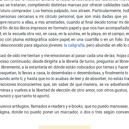
las se trataran, compitiendo distintas marcas por ofrecer calidades cad
 futuro comprador. Los hemos palpado, nos atraen. Particularmente, tod
personas cercanas a mi círculo personal, que son más dadas que yo 
pre recurro a ellas, a mis amistades, cuando al final decido tomar mi 
del fin de los libros impresos en formato papel y que nos han acompañado
dad, en la escuela otra vez, en casa, en la azotea, en la playa, en el campo
con pluma estilográfica sobre papel, en una cuartilla o en un folio. Ex
si desconocido para algunos jóvenes:
la caligrafía
, pero abundar en ello l
 casi de oído me tientan y me emocionan al pasar cada una de las hojas de
o continuado; desde dirigirte a la librería de turno, preguntar al librer
os, libremente, a la estantería en dónde están colocados por temas y hace
empaquetan, lo llevas a casa, lo desembalas o desembolsas, y finalmente l
undo ante ti, y hasta que no lo acabas de leer y de absorber, no estás tr
royecciones inconscientes que, sin saber de qué manera, se va adueñand
rminas y vuelves a la libertad de elección de otro amor, con otros gustos,
municó y que tanto te aportó.
vos artilugios, llamados e-readers y e-books, que no puedo manosear,
página, donde no puedo poner un marcador, o dos o tres según conven